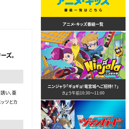
アニメ・キッズ番組一覧
ーズ。
ニンジャラ「ギョギョ！竜宮城へご招待！？」
誘い、亜
きょう午前10:30〜11:00
ベッツとカ