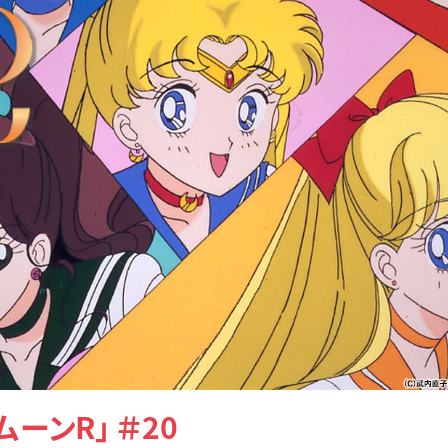
ンR」 ＃20