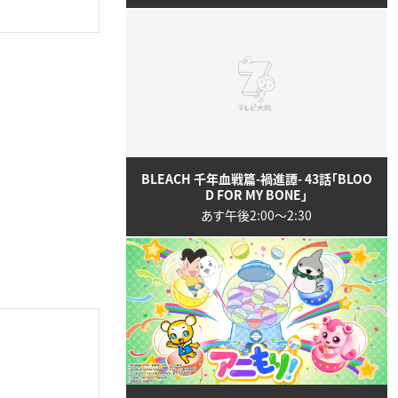
BLEACH 千年血戦篇-禍進譚- 43話「BLOO
D FOR MY BONE」
あす午後2:00〜2:30