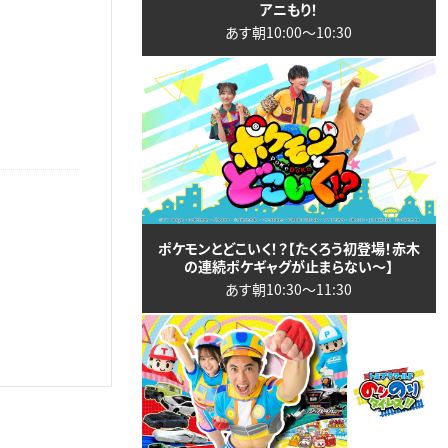
アニもり！
あす朝10:00〜10:30
ポケモンとどこいく！？【たくろう初登場！赤木
の連続ポケギャグが止まらない～】
あす朝10:30〜11:30