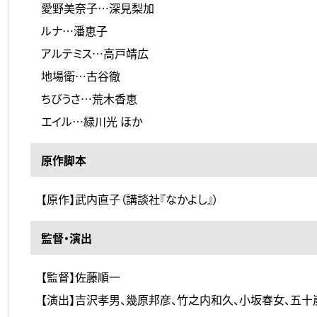
愛野美奈子…深見梨加
ルナ…潘恵子
アルテミス…高戸靖広
地場衛…古谷徹
ちびうさ…荒木香恵
エイル…緑川光 ほか
原作脚本
【原作】武内直子（講談社『なかよし』）
監督・演出
【監督】佐藤順一
【演出】吉沢孝男、幾原邦彦、竹之内和久、小坂春女、五十