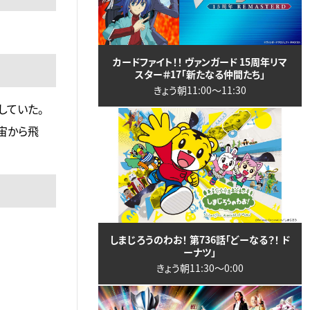
カードファイト！！ ヴァンガード 15周年リマ
スター＃17「新たなる仲間たち」
きょう朝11:00〜11:30
していた。
宙から飛
しまじろうのわお！ 第736話「どーなる？！ ド
ーナツ」
きょう朝11:30〜0:00