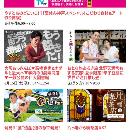
やすとものどこいこ！？【夏休み神戸スペシャル！こだわり食材＆アート
作り体験】
あす午後6:00〜7:00
大阪おっさんぽ▼高橋克実＆ナダ
おとな旅あるき旅 北野天満宮有
ルと近大へ▼学内の(秘)寿司店
する京都！夏季限定！辛子豆腐に
▼一般公開の巨大図書館
世界が注目推し畳！
8月15日(土) 夜10:54〜11:54
きょう夕方9:30〜9:58
発見!!“食”遺産【道の駅で発見！
片っ端から喫茶店＃37