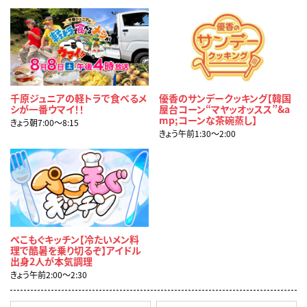
千原ジュニアの軽トラで食べるメ
優香のサンデークッキング【韓国
シが一番ウマイ！！
屋台コーン“マヤッオッスス”&a
mp;コーンな茶碗蒸し】
きょう朝7:00〜8:15
きょう午前1:30〜2:00
ぺこもぐキッチン【冷たいメン料
理で酷暑を乗り切るぞ】アイドル
出身2人が本気調理
きょう午前2:00〜2:30