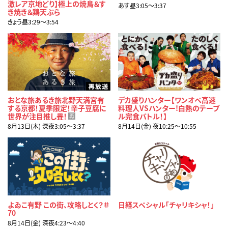
激レア京地どり】極上の焼鳥＆す
あす昼3:05〜3:37
き焼き＆鶏天ぷら
きょう昼3:29〜3:54
おとな旅あるき旅北野天満宮有
デカ盛りハンター【ワンオペ高速
する京都！夏季限定！辛子豆腐に
料理人VSハンター!白熱のテーブ
世界が注目推し畳！
ル完食バトル！】
再
8月13日(木) 深夜3:05〜3:37
8月14日(金) 夜10:25〜10:55
よゐこ有野 この街、攻略しとく？＃
日経スペシャル「チャリキシャ！」
70
8月14日(金) 深夜4:23〜4:40