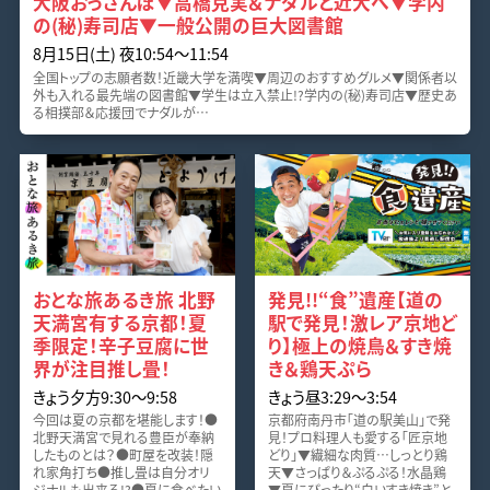
大阪おっさんぽ▼高橋克実＆ナダルと近大へ▼学内
の(秘)寿司店▼一般公開の巨大図書館
8月15日(土) 夜10:54〜11:54
全国トップの志願者数！近畿大学を満喫▼周辺のおすすめグルメ▼関係者以
外も入れる最先端の図書館▼学生は立入禁止!?学内の(秘)寿司店▼歴史あ
る相撲部＆応援団でナダルが…
おとな旅あるき旅 北野
発見!!“食”遺産【道の
天満宮有する京都！夏
駅で発見！激レア京地ど
季限定！辛子豆腐に世
り】極上の焼鳥＆すき焼
界が注目推し畳！
き＆鶏天ぷら
きょう夕方9:30〜9:58
きょう昼3:29〜3:54
今回は夏の京都を堪能します！●
京都府南丹市「道の駅美山」で発
北野天満宮で見れる豊臣が奉納
見！プロ料理人も愛する「匠京地
したものとは？●町屋を改装！隠
どり」▼繊細な肉質…しっとり鶏
れ家角打ち●推し畳は自分オリ
天▼さっぱり＆ぷるぷる！水晶鶏
ジナルも出来る!?●夏に食べたい
▼夏にぴったり“白いすき焼き”と