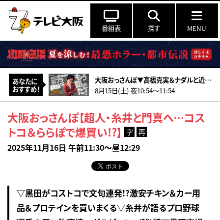
番組表
探す
MENU
大阪おっさんぽ▼高橋克実＆ナダルと近大へ▼学内の(秘)寿司店▼一般公開の巨大図書館
あなたに
おすすめ！
8月15日(土) 夜10:54〜11:54
大阪おっさんぽ【超人・糸井と門真へ…コス
トコ＆ららぽで爆買い!?】
字
再
2025年11月16日 午前11:30～昼12:29
▽黒田がコストコで文句連発!?激安チキン＆カー用
品＆プロテインを買いまくる▽糸井が語るプロ野球