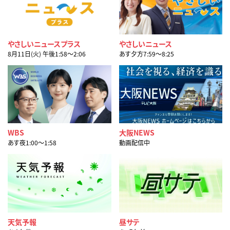
やさしいニュースプラス
やさしいニュース
8月11日(火) 午後1:58〜2:06
あす夕方7:59〜8:25
WBS
大阪NEWS
あす夜1:00〜1:58
動画配信中
天気予報
昼サテ