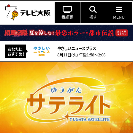
番組表
探す
MENU
やさしいニュースプラス
あなたに
おすすめ！
8月11日(火) 午後1:58〜2:06