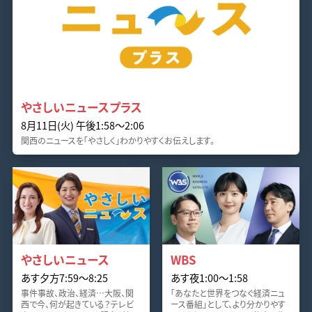
やさしいニュースプラス
8月11日(火) 午後1:58〜2:06
関西のニュースを「やさしく」わかりやすくお伝えします。
やさしいニュース
WBS
あす夕方7:59〜8:25
あす夜1:00〜1:58
事件事故、政治、経済…大阪、関
「あなたと世界をつなぐ経済ニュ
西で今、何が起きている？テレビ
ース番組」として、より分かりやす