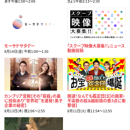
あす午後1:58〜2:06
きょう午前2:13〜2:30
モーサテサタデー
「スクープ映像大募集!!」ニュース
動画投稿
8月14日(金) 午前1:00〜1:30
カンブリア宮殿【その「容器」の裏
開運！なんでも鑑定団【幻の画家・
に技術あり“世界初”を連発！黒子
不染鉄の絵＆越前焼の壺3点に衝
企業の秘密】
撃値】
8月13日(木) 夜2:06〜2:55
8月11日(火) 夜11:54〜12:55