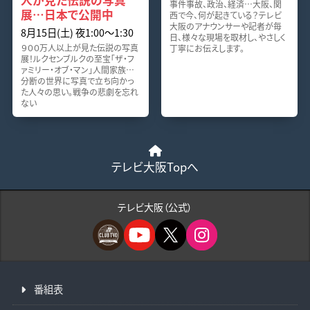
人が見た伝説の写真
事件事故、政治、経済…大阪、関
展…日本で公開中
西で今、何が起きている？テレビ
大阪のアナウンサーや記者が毎
8月15日(土) 夜1:00〜1:30
日、様々な現場を取材し、やさしく
９００万人以上が見た伝説の写真
丁寧にお伝えします。
展！ルクセンブルクの至宝「ザ・フ
ァミリー・オブ・マン」人間家族…
分断の世界に写真で立ち向かっ
た人々の思い。戦争の悲劇を忘れ
ない
テレビ大阪Topへ
テレビ大阪（公式）
番組表