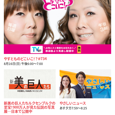
やすとものどこいこ！？＃734
8月16日(日) 午後6:00〜7:00
新美の巨人たちルクセンブルクの
やさしいニュース
至宝！900万人が見た伝説の写真
あす夕方7:59〜8:25
展…日本で公開中