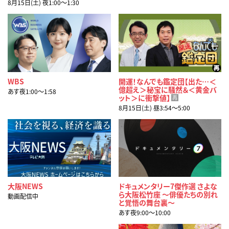
8月15日(土) 夜1:00〜1:30
WBS
開運！なんでも鑑定団【出た…＜
億超え＞秘宝に騒然＆＜黄金バ
あす夜1:00〜1:58
ット＞に衝撃値】
再
8月15日(土) 昼3:54〜5:00
大阪NEWS
ドキュメンタリー7傑作選 さよな
ら大阪松竹座 ～俳優たちの別れ
動画配信中
と覚悟の舞台裏～
あす夜9:00〜10:00