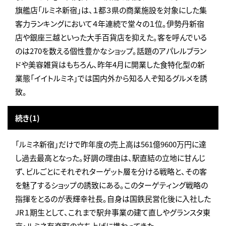
旗艦店「ルミネ新宿」は、１都３県の商業施設を対象にした集
客力ランキングにおいて４年連続で堂々の１位。伊勢丹新宿
店や銀座三越といった大手百貨店を抑えた。客を呼んでいる
のは270を数える個性豊かなショップ。話題のアパレルブラン
ドや美容雑貨はもちろん、昨年4月に開業した食特化型の新
業態「イイトルミネ」では国内外から知る人ぞ知るグルメを誘
致。
続き(1)
「ルミネ新宿」だけで昨年度の売上高は561億9600万円に達
し過去最高となった。好調の理由は、駅直結の立地に甘んじ
ず、ビルごとにそれぞれターゲット層を分ける戦略と、その客
を魅了するショップの誘致にある。このターゲティング戦略の
指揮をとるのが表輝幸社長。自身は国鉄民営化後に入社した
JR１期生として、これまで駅弁事業の建て直しやグランスタ東
京・ルミネ有楽町の立ち上げに携わってきた。