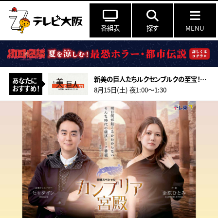
番組表
探す
MENU
新美の巨人たちルクセンブルクの至宝！900万人が見た伝説の写真展…日本で公開中
あなたに
おすすめ！
8月15日(土) 夜1:00〜1:30