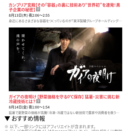
カンブリア宮殿【その「容器」の裏に技術あり“世界初”を連発！黒
子企業の秘密】
字
8月13日(木) 夜2:06〜2:55
身近にあるさまざまな容器をつくっているのが「東洋製罐グループホールディングス」だ。知られざる“巨大黒子企業”、イノベーションを続ける秘密に迫る！
ガイアの夜明け 【野菜価格を守る0℃保存】 猛暑・災害に挑む新
冷蔵技術とは？
字
8月14日(金) 夜1:00〜1:54
猛暑で夏野菜の価格が高騰！冷凍・冷蔵ではない新技術で農家や消費者を救う挑戦が始まった！しかし巨大倉庫を建設した熊本で大地震が発生…いきなり真価が問われることに
おすすめ情報
以下、一部リンクにはアフィリエイトが含まれます。
テレビ大阪公式サイトはAmazonアソシエイト・プログラムに参加