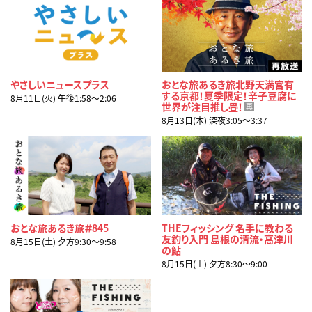
やさしいニュースプラス
おとな旅あるき旅北野天満宮有
する京都！夏季限定！辛子豆腐に
8月11日(火) 午後1:58〜2:06
世界が注目推し畳！
再
8月13日(木) 深夜3:05〜3:37
おとな旅あるき旅＃845
THEフィッシング 名手に教わる
友釣り入門 島根の清流・高津川
8月15日(土) 夕方9:30〜9:58
の鮎
8月15日(土) 夕方8:30〜9:00