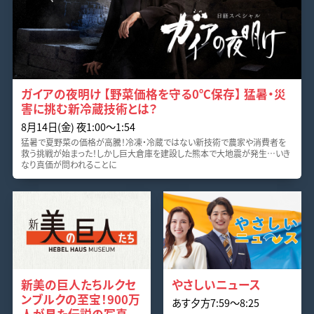
ガイアの夜明け 【野菜価格を守る0℃保存】 猛暑・災
害に挑む新冷蔵技術とは？
8月14日(金) 夜1:00〜1:54
猛暑で夏野菜の価格が高騰！冷凍・冷蔵ではない新技術で農家や消費者を
救う挑戦が始まった！しかし巨大倉庫を建設した熊本で大地震が発生…いき
なり真価が問われることに
新美の巨人たちルクセ
やさしいニュース
ンブルクの至宝！900万
あす夕方7:59〜8:25