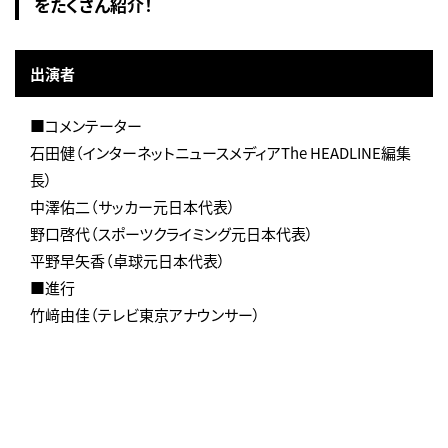
をたくさん紹介！
出演者
■コメンテーター
石田健（インターネットニュースメディアThe HEADLINE編集
長）
中澤佑二（サッカー元日本代表）
野口啓代（スポーツクライミング元日本代表）
平野早矢香（卓球元日本代表）
■進行
竹﨑由佳（テレビ東京アナウンサー）