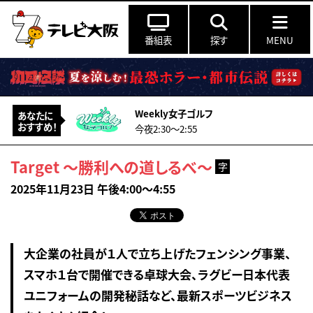
番組表
探す
MENU
Weekly女子ゴルフ
あなたに
おすすめ！
今夜2:30〜2:55
Target ～勝利への道しるべ～
字
2025年11月23日 午後4:00～4:55
大企業の社員が１人で立ち上げたフェンシング事業、
スマホ１台で開催できる卓球大会、ラグビー日本代表
ユニフォームの開発秘話など、最新スポーツビジネス