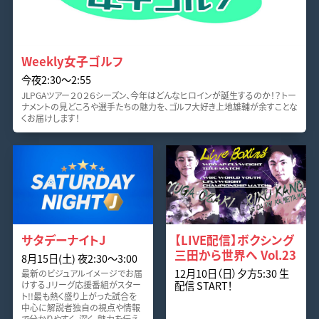
Weekly女子ゴルフ
今夜2:30〜2:55
JLPGAツアー２０２６シーズン、今年はどんなヒロインが誕生するのか！？トー
ナメントの見どころや選手たちの魅力を、ゴルフ大好き上地雄輔が余すことな
くお届けします！
サタデーナイトJ
【LIVE配信】ボクシング
三田から世界へ Vol.23
8月15日(土) 夜2:30〜3:00
12月10日（日）夕方5:30 生
最新のビジュアルイメージでお届
配信 START！
けするＪリーグ応援番組がスター
ト!!最も熱く盛り上がった試合を
中心に解説者独自の視点や情報
で分かりやすく、深く、魅力を伝え