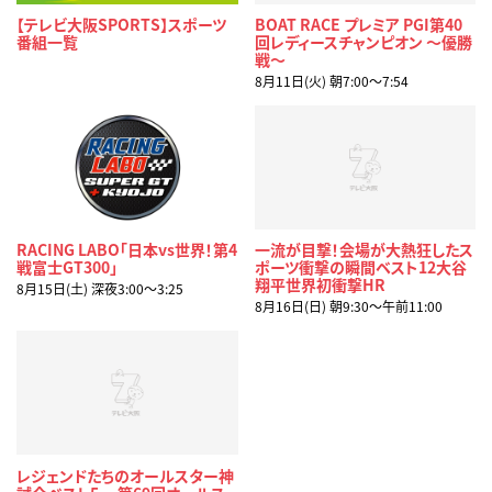
【テレビ大阪SPORTS】スポーツ
BOAT RACE プレミア PGI第40
番組一覧
回レディースチャンピオン ～優勝
戦～
8月11日(火) 朝7:00〜7:54
RACING LABO「日本vs世界！第4
一流が目撃！会場が大熱狂したス
戦富士GT300」
ポーツ衝撃の瞬間ベスト12大谷
翔平世界初衝撃HR
8月15日(土) 深夜3:00〜3:25
8月16日(日) 朝9:30〜午前11:00
レジェンドたちのオールスター神