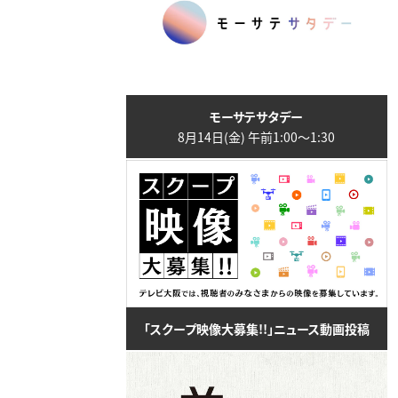
モーサテサタデー
8月14日(金) 午前1:00〜1:30
「スクープ映像大募集!!」ニュース動画投稿