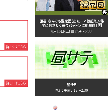
開運！なんでも鑑定団【出た…＜億超え＞秘
宝に騒然＆＜黄金バット＞に衝撃値】
再
8月15日(土) 昼3:54〜5:00
詳しくはこちら
詳しくはこちら
昼サテ
きょう午前2:13〜2:30