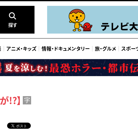
探す
楽
アニメ
・
キッズ
情報
・
ドキュメンタリー
旅
・
グルメ
スポー
!?】
字