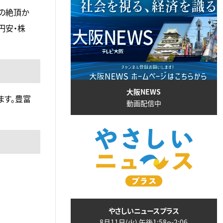
期の絶頂か
円安・株
大阪NEWS
ます。豊富
動画配信中
やさしいニュースプラス
8月11日(火) 午後1:58〜2:06