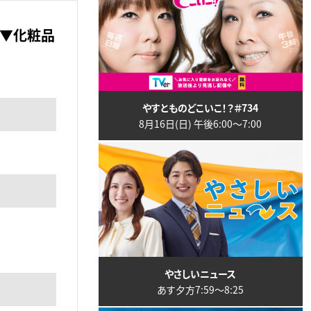
ー▼化粧品
やすとものどこいこ！？＃734
8月16日(日) 午後6:00〜7:00
やさしいニュース
あす夕方7:59〜8:25