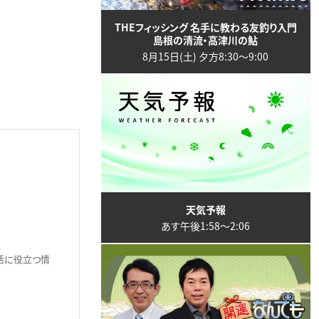
THEフィッシング 名手に教わる友釣り入門
島根の清流・高津川の鮎
8月15日(土) 夕方8:30〜9:00
天気予報
あす午後1:58〜2:06
生活に役立つ情