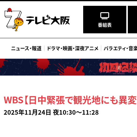
番組表
ニュース
・
報道
ドラマ
・
映画
・
深夜アニメ
バラエティ
・
音
WBS【日中緊張で観光地にも異変が
2025年11月24日 夜10:30～11:28