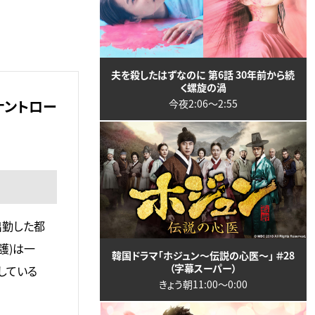
夫を殺したはずなのに 第6話 30年前から続
く螺旋の渦
ナントロー
今夜2:06〜2:55
出勤した都
護)は一
韓国ドラマ「ホジュン～伝説の心医～」 ＃28
（字幕スーパー）
している
きょう朝11:00〜0:00