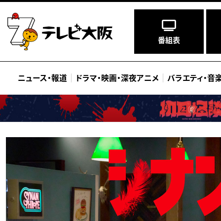
番組表
ニュース
・
報道
ドラマ
・
映画
・
深夜アニメ
バラエティ
・
音