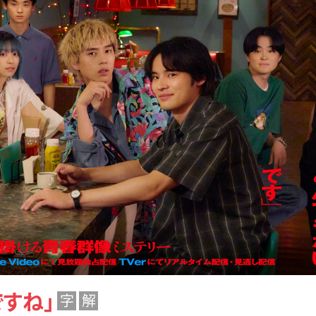
ですね」
字
解