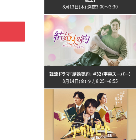
8月13日(木) 深夜3:00〜3:30
韓流ドラマ「結婚契約」 ＃32（字幕スーパー）
8月14日(金) 夕方8:25〜8:55