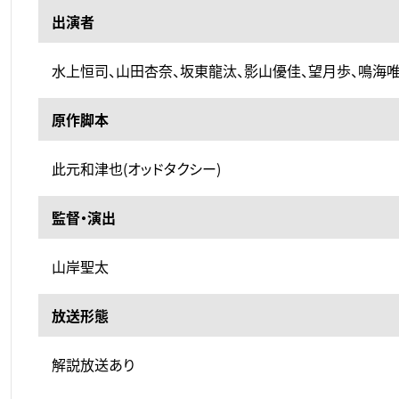
出演者
水上恒司、山田杏奈、坂東龍汰、影山優佳、望月歩、鳴海唯
原作脚本
此元和津也(オッドタクシー)
監督・演出
山岸聖太
放送形態
解説放送あり