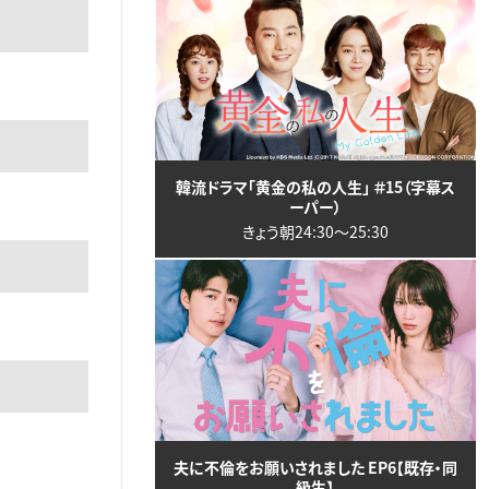
韓流ドラマ「黄金の私の人生」 ＃15（字幕ス
ーパー）
きょう朝24:30〜25:30
夫に不倫をお願いされました EP6【既存・同
級生】