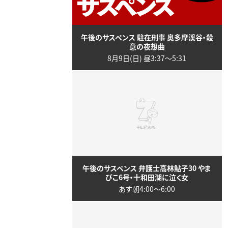
午後のサスペンス 駐在刑事 奥多摩渓谷・殺
意の夜想曲
8月9日(日) 昼3:37〜5:31
午後のサスペンス 弁護士高林鮎子30 やま
びこ6号・十和田湖に泣く女
あす朝4:00〜6:00