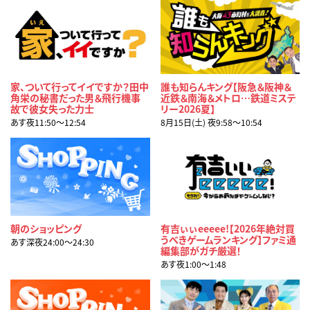
家、ついて行ってイイですか？田中
誰も知らんキング【阪急＆阪神＆
角栄の秘書だった男＆飛行機事
近鉄＆南海＆メトロ…鉄道ミステ
故で彼女失った力士
リー2026夏】
あす夜11:50〜12:54
8月15日(土) 夜9:58〜10:54
朝のショッピング
有吉ぃぃeeeee!【2026年絶対買
うべきゲームランキング】ファミ通
あす深夜24:00〜24:30
編集部がガチ厳選！
あす夜1:00〜1:48