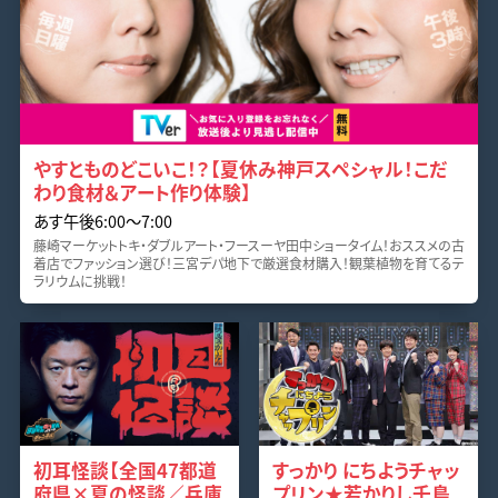
やすとものどこいこ！？【夏休み神戸スペシャル！こだ
わり食材＆アート作り体験】
あす午後6:00〜7:00
藤崎マーケットトキ・ダブルアート・フースーヤ田中ショータイム！おススメの古
着店でファッション選び！三宮デパ地下で厳選食材購入！観葉植物を育てるテ
ラリウムに挑戦！
初耳怪談【全国47都道
すっかり にちようチャッ
府県×夏の怪談／兵庫
プリン★若かりし千鳥