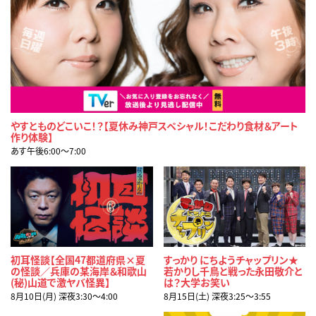
やすとものどこいこ！？【夏休み神戸スペシャル！こだわり食材＆アート
作り体験】
あす午後6:00〜7:00
初耳怪談【全国47都道府県×夏
すっかり にちようチャップリン★
の怪談／兵庫の某海岸＆和歌山
若かりし千鳥と戦った永田敬介と
(秘)山道で激ヤバ怪異】
は？大学お笑い
8月10日(月) 深夜3:30〜4:00
8月15日(土) 深夜3:25〜3:55