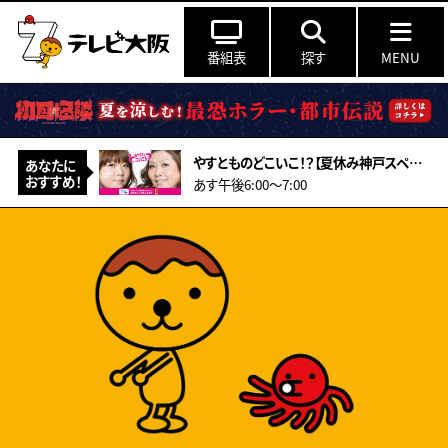
番組表
探す
MENU
やすとものどこいこ！？【夏休み神戸スペシャル！こだわり食材＆アート作り体験】
あなたに
おすすめ！
あす午後6:00〜7:00