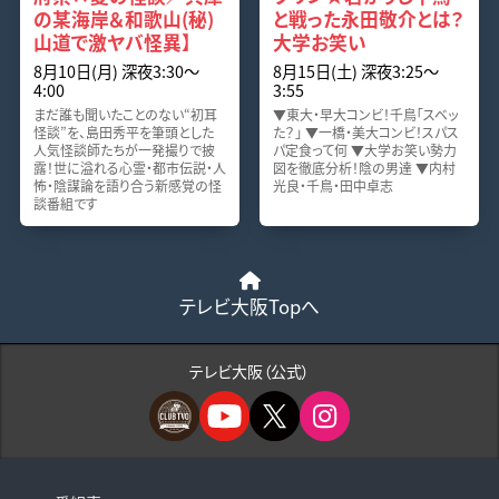
の某海岸＆和歌山(秘)
と戦った永田敬介とは？
山道で激ヤバ怪異】
大学お笑い
8月10日(月) 深夜3:30〜
8月15日(土) 深夜3:25〜
4:00
3:55
まだ誰も聞いたことのない“初耳
▼東大・早大コンビ！千鳥「スベッ
怪談”を、島田秀平を筆頭とした
た？」 ▼一橋・美大コンビ！スパス
人気怪談師たちが一発撮りで披
パ定食って何 ▼大学お笑い勢力
露！世に溢れる心霊・都市伝説・人
図を徹底分析！陰の男達 ▼内村
怖・陰謀論を語り合う新感覚の怪
光良・千鳥・田中卓志
談番組です
テレビ大阪Topへ
テレビ大阪（公式）