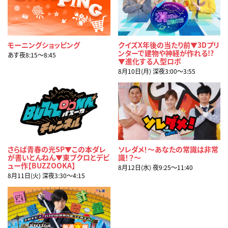
モーニングショッピング
クイズX年後の当たり前▼3Dプリ
ンターで建物や神経が作れる!?
あす夜8:15〜8:45
▼進化する人型ロボ
8月10日(月) 深夜3:00〜3:55
さらば青春の光SP▼この本ダレ
ソレダメ！～あなたの常識は非常
が書いとんねん▼東ブクロとデビ
識！？～
ュー作【BUZZOOKA】
8月12日(水) 夜9:25〜11:40
8月11日(火) 深夜3:30〜4:15