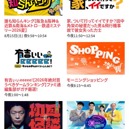
誰も知らんキング【阪急＆阪神＆
家、ついて行ってイイですか？田中
近鉄＆南海＆メトロ…鉄道ミステ
角栄の秘書だった男＆飛行機事
リー2026夏】
故で彼女失った力士
8月15日(土) 夜9:58〜10:54
今夜11:50〜12:54
有吉ぃぃeeeee!【2026年絶対買
モーニングショッピング
うべきゲームランキング】ファミ通
今夜8:15〜8:45
編集部がガチ厳選！
今夜1:00〜1:48