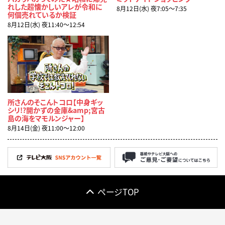
れした超懐かしいアレが令和に
8月12日(水) 夜7:05〜7:35
何個売れているか検証
8月12日(水) 夜11:40〜12:54
所さんのそこんトコロ【中身ギッ
シリ!?開かずの金庫&amp;宮古
島の海をマモルンジャー】
8月14日(金) 夜11:00〜12:00
ページTOP