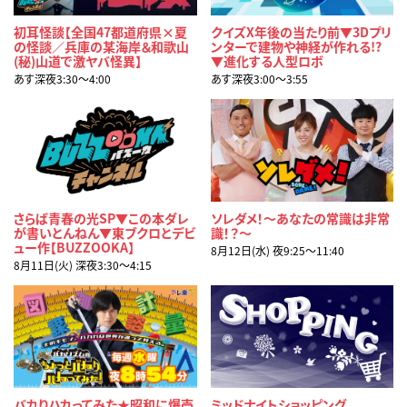
初耳怪談【全国47都道府県×夏
クイズX年後の当たり前▼3Dプリ
の怪談／兵庫の某海岸＆和歌山
ンターで建物や神経が作れる!?
(秘)山道で激ヤバ怪異】
▼進化する人型ロボ
あす深夜3:30〜4:00
あす深夜3:00〜3:55
さらば青春の光SP▼この本ダレ
ソレダメ！～あなたの常識は非常
が書いとんねん▼東ブクロとデビ
識！？～
ュー作【BUZZOOKA】
8月12日(水) 夜9:25〜11:40
8月11日(火) 深夜3:30〜4:15
バカりハカってみた★昭和に爆売
ミッドナイトショッピング