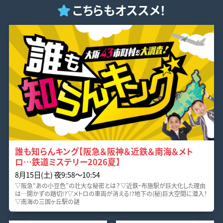
こちらもオススメ！
誰も知らんキング【阪急＆阪神＆近鉄＆南海＆メト
ロ…鉄道ミステリー2026夏】
8月15日(土) 夜9:58〜10:54
▽阪急“あの小豆色”の壮大な秘密とは？▽近鉄・布施駅が巨大化した理由
は…開かずの踏切!?▽メトロの車両が消える!?地下の(秘)巨大空間に潜入！
▽南海の三国ヶ丘駅の謎