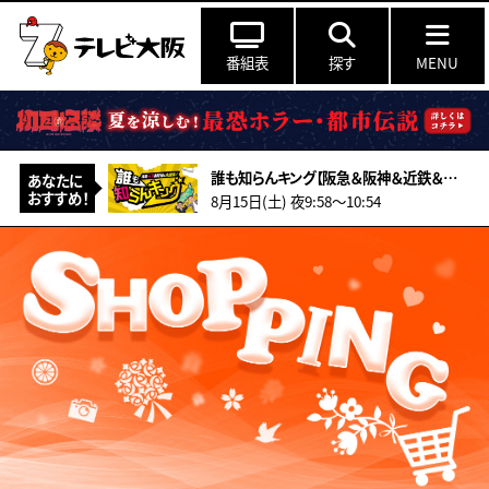
番組表
探す
MENU
誰も知らんキング【阪急＆阪神＆近鉄＆南海＆メトロ…鉄道ミステリー2026夏】
あなたに
おすすめ！
8月15日(土) 夜9:58〜10:54