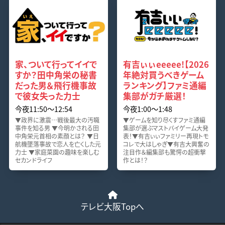
家、ついて行ってイイで
有吉ぃぃeeeee!【2026
すか？田中角栄の秘書
年絶対買うべきゲーム
だった男＆飛行機事故
ランキング】ファミ通編
で彼女失った力士
集部がガチ厳選！
今夜11:50〜12:54
今夜1:00〜1:48
▼政界に激震…戦後最大の汚職
▼ゲームを知り尽くすファミ通編
事件を知る男 ▼今明かされる田
集部が選ぶマストバイゲーム大発
中角栄元首相の素顔とは？ ▼日
表！▼有吉ぃぃファミリー再現トモ
航機墜落事故で恋人を亡くした元
コレで大はしゃぎ▼有吉大興奮の
力士 ▼家庭菜園の趣味を楽しむ
注目作＆編集部も驚愕の超衝撃
セカンドライフ
作とは！？
テレビ大阪Topへ