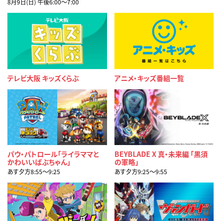
8月9日(日) 午後6:00〜7:00
テレビ大阪 キッズくらぶ
アニメ・キッズ番組一覧
パウ・パトロール「ライラママと
BEYBLADE X 真・未来編 「黒須
かわいいばぶちゃん」
の軍略」
あす夕方8:55〜9:25
あす夕方9:25〜9:55