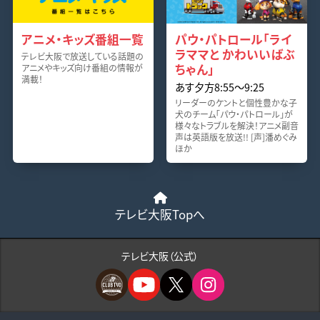
アニメ・キッズ番組一覧
パウ・パトロール「ライ
ラママと かわいいばぶ
テレビ大阪で放送している話題の
ちゃん」
アニメやキッズ向け番組の情報が
満載！
あす夕方8:55〜9:25
リーダーのケントと個性豊かな子
犬のチーム「パウ・パトロール」が
様々なトラブルを解決！アニメ副音
声は英語版を放送!! [声]潘めぐみ
ほか
テレビ大阪Topへ
テレビ大阪（公式）