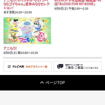
アニもり！スペシャル「小3アシベ
BLEACH 千年血戦篇-禍進譚- 43
QQゴマちゃん」夏休みQQセレク
話「BLOOD FOR MY BONE」
ション！
8月8日(土) 午後2:00〜2:30
あす深夜24:30〜25:00
アニもり！
8月8日(土) 朝10:00〜10:30
ページTOP