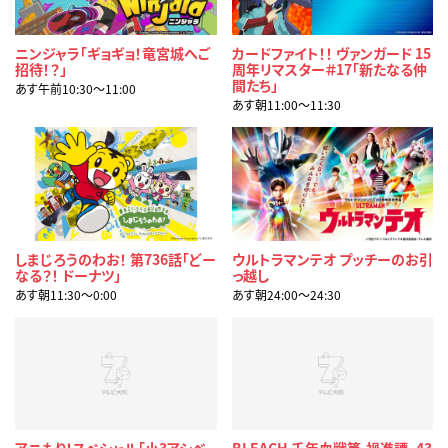
ニンジャラ「ギョギョ！竜宮城へご
カードファイト！！ ヴァンガード 15
招待！？」
周年リマスター＃17「新たなる仲
間たち」
あす午前10:30〜11:00
あす朝11:00〜11:30
しまじろうのわお！ 第736話「どー
ウルトラマンテオ プッチーのお引
なる？！ ドーナツ」
っ越し
あす朝11:30〜0:00
あす朝24:00〜24:30