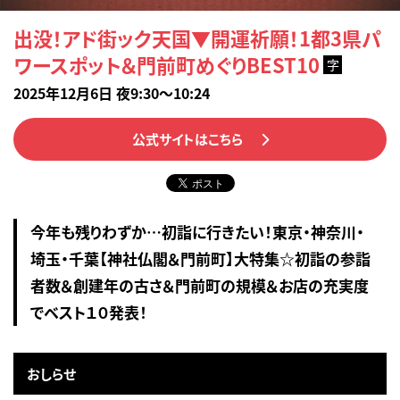
出没！アド街ック天国▼開運祈願！1都3県パ
ワースポット＆門前町めぐりBEST10
字
2025年12月6日 夜9:30～10:24
公式サイトはこちら
今年も残りわずか…初詣に行きたい！東京・神奈川・
埼玉・千葉【神社仏閣＆門前町】大特集☆初詣の参詣
者数＆創建年の古さ＆門前町の規模＆お店の充実度
でベスト１０発表！
おしらせ