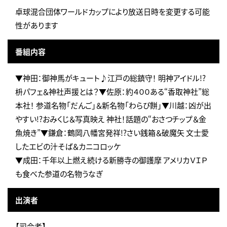
卓球混合団体ワールドカップにより放送日時を変更する可能
性があります
番組内容
▼神田：御神馬がキュート♪江戸の総鎮守！ 明神アイドル!?
枡パフェ＆神社声援とは？▼佐原：約４００ある“香取神社”総
本社！ 参道名物「だんご」＆新名物「わらび餅」▼川越：凶が出
やすい!?おみくじ＆写真映え 神社！話題の“おさつチップ＆金
魚焼き”▼鎌倉：鶴岡八幡宮発祥!?さい銭箱＆破魔矢 文士愛
したエビの汁そば＆カニコロッケ
▼成田：千年以上燃え続ける新勝寺の御護摩 アメリカＶＩＰ
も食べた参道の名物うなぎ
出演者
【司会者】