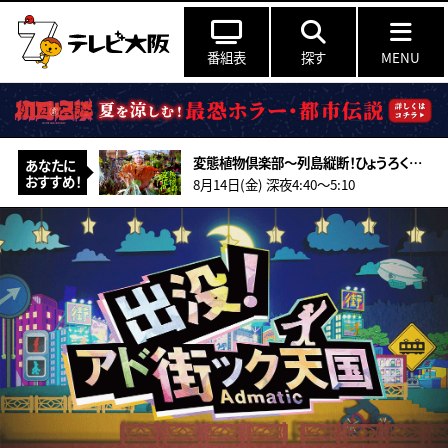
番組表
探す
MENU
変態植物倶楽部～列島縦断！ひょうろくの未確認変態は何処に～＃14／日本の職人
あなたに
おすすめ！
8月14日(金) 深夜4:40〜5:10