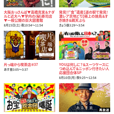
大阪おっさんぽ▼高橋克実＆ナダ
発見!!“食”遺産【道の駅で発見！
ルと近大へ▼学内の(秘)寿司店
激レア京地どり】極上の焼鳥＆す
▼一般公開の巨大図書館
き焼き＆鶏天ぷら
8月15日(土) 夜10:54〜11:54
きょう昼3:29〜3:54
片っ端から喫茶店＃37
YOUは何しに？＆スーツケースに
つめ込んで＆ニッポン行きたい人
あす昼3:05〜3:37
応援団合体SP
8月10日(月) 夜9:25〜12:54