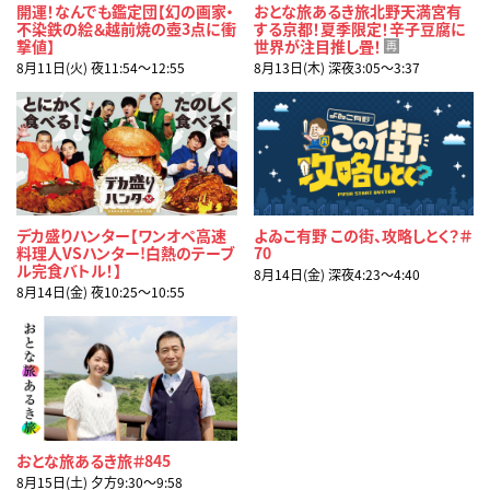
開運！なんでも鑑定団【幻の画家・
おとな旅あるき旅北野天満宮有
不染鉄の絵＆越前焼の壺3点に衝
する京都！夏季限定！辛子豆腐に
撃値】
世界が注目推し畳！
再
8月11日(火) 夜11:54〜12:55
8月13日(木) 深夜3:05〜3:37
デカ盛りハンター【ワンオペ高速
よゐこ有野 この街、攻略しとく？＃
料理人VSハンター!白熱のテーブ
70
ル完食バトル！】
8月14日(金) 深夜4:23〜4:40
8月14日(金) 夜10:25〜10:55
おとな旅あるき旅＃845
8月15日(土) 夕方9:30〜9:58