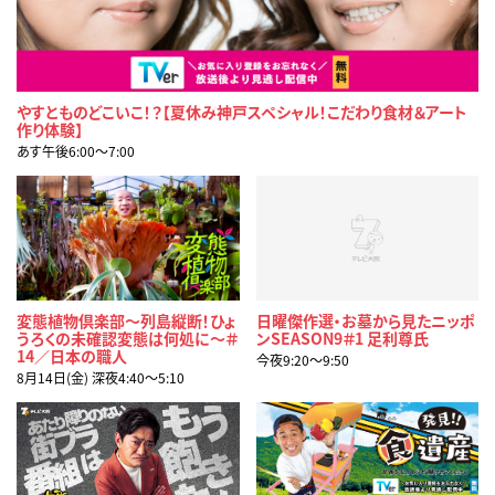
やすとものどこいこ！？【夏休み神戸スペシャル！こだわり食材＆アート
作り体験】
あす午後6:00〜7:00
変態植物倶楽部～列島縦断！ひょ
日曜傑作選・お墓から見たニッポ
うろくの未確認変態は何処に～＃
ンSEASON9＃1 足利尊氏
14／日本の職人
今夜9:20〜9:50
8月14日(金) 深夜4:40〜5:10