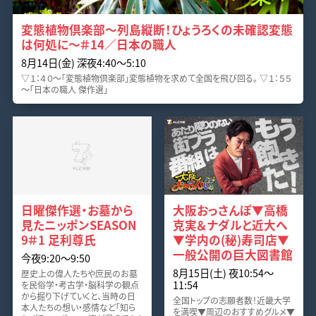
変態植物倶楽部～列島縦断！ひょうろくの未確認変態
は何処に～＃14／日本の職人
8月14日(金) 深夜4:40〜5:10
▽１：４０～「変態植物倶楽部」変態植物を求めて全国を飛び回る。 ▽１：５５
～「日本の職人 傑作選」
日曜傑作選・お墓から
大阪おっさんぽ▼高橋
見たニッポンSEASON
克実＆ナダルと近大へ
9＃1 足利尊氏
▼学内の(秘)寿司店▼
一般公開の巨大図書館
今夜9:20〜9:50
8月15日(土) 夜10:54〜
歴史上の偉人たちや庶民のお墓
11:54
を民俗学・考古学・脳科学の観点
から掘り下げていくと、当時の日
全国トップの志願者数！近畿大学
本人たちの想い・感情など「知ら
を満喫▼周辺のおすすめグルメ▼