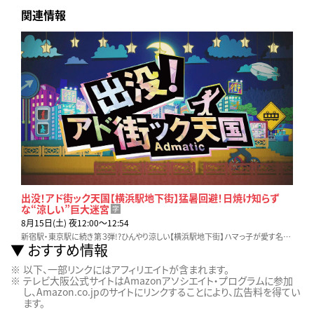
関連情報
出没！アド街ック天国【横浜駅地下街】猛暑回避！日焼け知らず
な“涼しい”巨大迷宮
字
8月15日(土) 夜12:00〜12:54
新宿駅・東京駅に続き第３弾!?ひんやり涼しい【横浜駅地下街】ハマっ子が愛す名物＆通な逸品など“美味いモノ”が揃う!?地上の暑さを忘れ巨大ターミナルの地下迷宮を探検☆
おすすめ情報
以下、一部リンクにはアフィリエイトが含まれます。
テレビ大阪公式サイトはAmazonアソシエイト・プログラムに参加
し、Amazon.co.jpのサイトにリンクすることにより、広告料を得てい
ます。