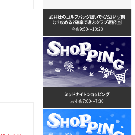
武井壮のゴルフバッグ担いでください▽刻
む？攻める？確率で選ぶクラブ選択
再
今夜9:50〜10:20
ミッドナイトショッピング
あす夜7:00〜7:30