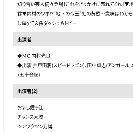
知り合い芸人続々登場！これをきっかけに売れてくれ！▼
露▼内村のツボ!?“地下の帝王”虹の黄昏…意味はわか
し鐘ヶ江＆孫ダッシュ＆トビー
出演者
◆ＭＣ 内村光良
◆出演 井戸田潤(スピードワゴン)、田中卓志(アンガールズ
（五十音順）
出演者(2)
おすし鐘ヶ江
チャンス大城
ツンツクツン万博