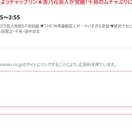
ちようチャップリン★貴乃花芸人が覚醒！千鳥のムチャぶり
5〜3:55
ズり芸人発掘ＳＰ完結編 ▼ＴＨＥＷ準優勝芸人が…ヤバすぎる変貌 ▼絶対クセに
土田晃之・千鳥・田中卓志
zon.co.jpのサイトにリンクすることにより、広告料を得ています。