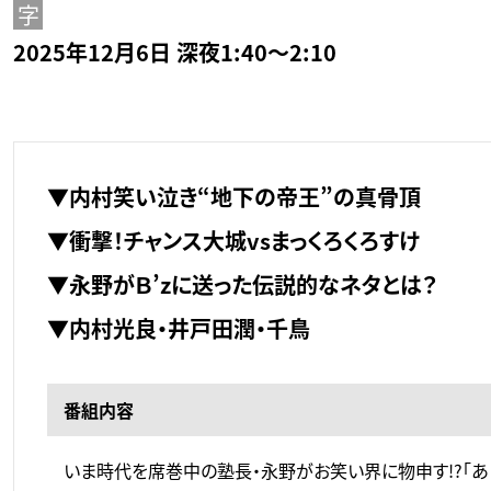
字
2025年12月6日 深夜1:40～2:10
▼内村笑い泣き“地下の帝王”の真骨頂
▼衝撃！チャンス大城vsまっくろくろすけ
▼永野がＢ’zに送った伝説的なネタとは？
▼内村光良・井戸田潤・千鳥
番組内容
いま時代を席巻中の塾長・永野がお笑い界に物申す!?「