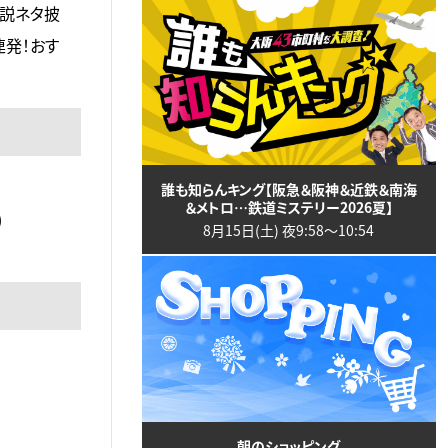
伝説ネタ披
連発！おす
誰も知らんキング【阪急＆阪神＆近鉄＆南海
＆メトロ…鉄道ミステリー2026夏】
)
8月15日(土) 夜9:58〜10:54
朝のショッピング