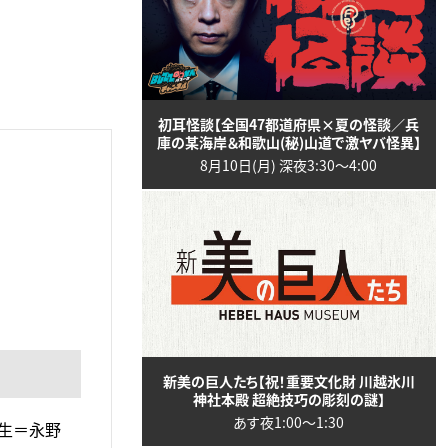
初耳怪談【全国47都道府県×夏の怪談／兵
庫の某海岸＆和歌山(秘)山道で激ヤバ怪異】
8月10日(月) 深夜3:30〜4:00
新美の巨人たち【祝！重要文化財 川越氷川
神社本殿 超絶技巧の彫刻の謎】
あす夜1:00〜1:30
下生＝永野