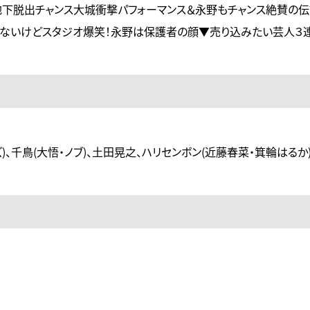
地下脱出チャンス大城衝撃パフォーマンス＆永野もチャンス絶賛の
らないけどスタジオ爆笑！永野は保護者の顔▼売り込みたい芸人３
)、千鳥(大悟・ノブ)、土田晃之、ハリセンボン(近藤春菜・箕輪はるか