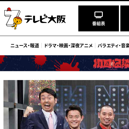
番組表
ニュース
・
報道
ドラマ
・
映画
・
深夜アニメ
バラエティ
・
音