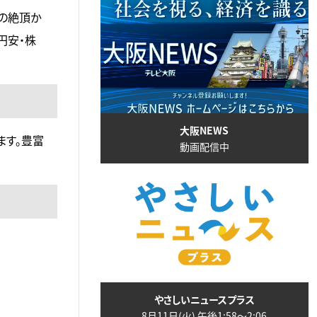
期の絶頂か
円安・株
大阪NEWS
ます。豊富
動画配信中
やさしいニュースプラス
8月11日(火) 午後1:58〜2:06