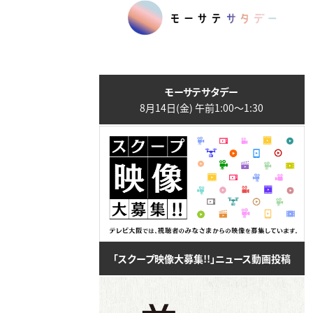
モーサテサタデー
8月14日(金) 午前1:00〜1:30
「スクープ映像大募集!!」ニュース動画投稿