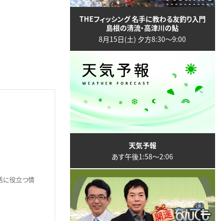
THEフィッシング 名手に教わる友釣り入門
島根の清流・高津川の鮎
8月15日(土) 夕方8:30〜9:00
天気予報
あす午後1:58〜2:06
生活に役立つ情