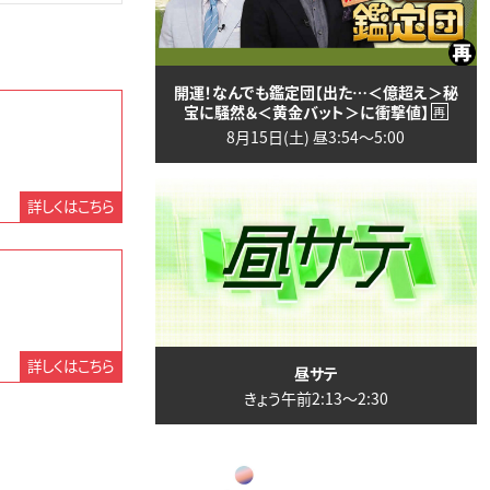
開運！なんでも鑑定団【出た…＜億超え＞秘
宝に騒然＆＜黄金バット＞に衝撃値】
再
8月15日(土) 昼3:54〜5:00
詳しくはこちら
詳しくはこちら
昼サテ
きょう午前2:13〜2:30