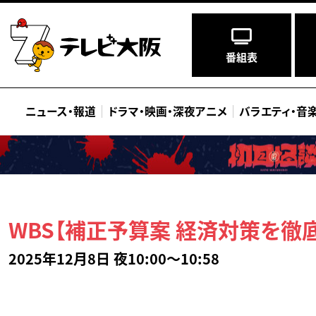
番組表
ニュース
・
報道
ドラマ
・
映画
・
深夜アニメ
バラエティ
・
音
WBS【補正予算案 経済対策を徹底
2025年12月8日 夜10:00～10:58