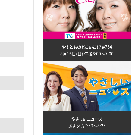
やすとものどこいこ！？＃734
8月16日(日) 午後6:00〜7:00
やさしいニュース
あす夕方7:59〜8:25