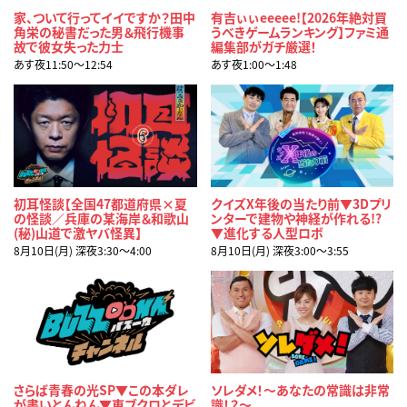
家、ついて行ってイイですか？田中
有吉ぃぃeeeee!【2026年絶対買
角栄の秘書だった男＆飛行機事
うべきゲームランキング】ファミ通
故で彼女失った力士
編集部がガチ厳選！
あす夜11:50〜12:54
あす夜1:00〜1:48
初耳怪談【全国47都道府県×夏
クイズX年後の当たり前▼3Dプリ
の怪談／兵庫の某海岸＆和歌山
ンターで建物や神経が作れる!?
(秘)山道で激ヤバ怪異】
▼進化する人型ロボ
8月10日(月) 深夜3:30〜4:00
8月10日(月) 深夜3:00〜3:55
さらば青春の光SP▼この本ダレ
ソレダメ！～あなたの常識は非常
が書いとんねん▼東ブクロとデビ
識！？～