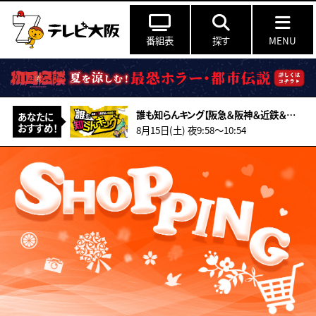
番組表
探す
MENU
誰も知らんキング【阪急＆阪神＆近鉄＆南海＆メトロ…鉄道ミステリー2026夏】
あなたに
おすすめ！
8月15日(土) 夜9:58〜10:54