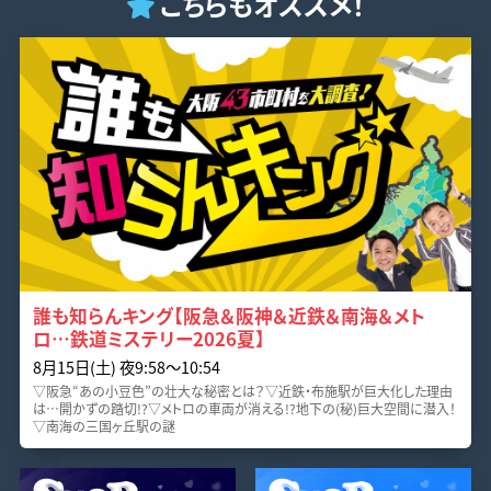
こちらもオススメ！
誰も知らんキング【阪急＆阪神＆近鉄＆南海＆メト
ロ…鉄道ミステリー2026夏】
8月15日(土) 夜9:58〜10:54
▽阪急“あの小豆色”の壮大な秘密とは？▽近鉄・布施駅が巨大化した理由
は…開かずの踏切!?▽メトロの車両が消える!?地下の(秘)巨大空間に潜入！
▽南海の三国ヶ丘駅の謎