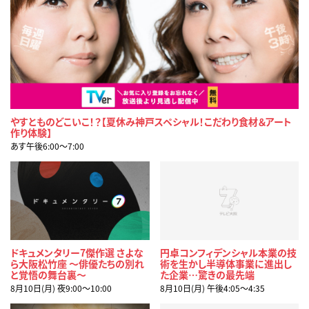
やすとものどこいこ！？【夏休み神戸スペシャル！こだわり食材＆アート
作り体験】
あす午後6:00〜7:00
ドキュメンタリー7傑作選 さよな
円卓コンフィデンシャル本業の技
ら大阪松竹座 ～俳優たちの別れ
術を生かし半導体事業に進出し
と覚悟の舞台裏～
た企業…驚きの最先端
8月10日(月) 夜9:00〜10:00
8月10日(月) 午後4:05〜4:35