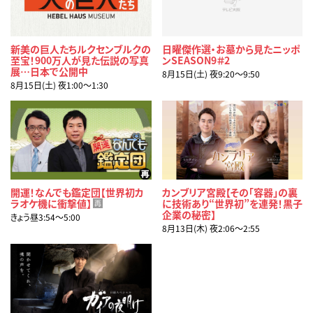
新美の巨人たちルクセンブルクの
日曜傑作選・お墓から見たニッポ
至宝！900万人が見た伝説の写真
ンSEASON9＃2
展…日本で公開中
8月15日(土) 夜9:20〜9:50
8月15日(土) 夜1:00〜1:30
開運！なんでも鑑定団【世界初カ
カンブリア宮殿【その「容器」の裏
ラオケ機に衝撃値】
に技術あり“世界初”を連発！黒子
再
企業の秘密】
きょう昼3:54〜5:00
8月13日(木) 夜2:06〜2:55