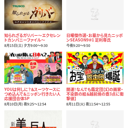
知られざるガリバー～エクセレン
日曜傑作選・お墓から見たニッポ
トカンパニーファイル～
ンSEASON9＃1 足利尊氏
8月15日(土) 夕方9:00〜9:30
今夜9:20〜9:50
YOUは何しに？＆スーツケースに
開運！なんでも鑑定団【幻の画家・
つめ込んで＆ニッポン行きたい人
不染鉄の絵＆越前焼の壺3点に衝
応援団合体SP
撃値】
8月10日(月) 夜9:25〜12:54
8月11日(火) 夜11:54〜12:55