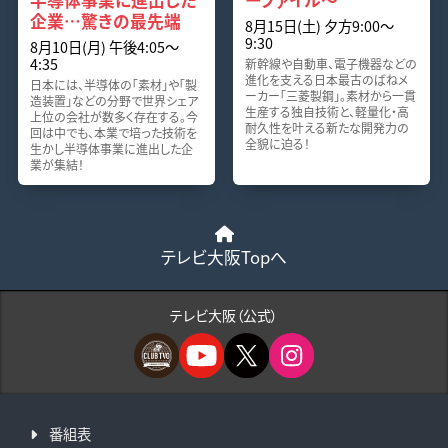
企業…驚きの最先端
8月15日(土) 夕方9:00〜
9:30
8月10日(月) 午後4:05〜
4:35
新幹線や自動車、電子機器などの
進化を支える日本最古のばねメ
日本には、半導体の「素材」や「製
ーカー「三菱製鋼」。素材から一貫
造装置」などの分野で世界シェア
生産する独自技術と、軽量化・高
上位の会社が数多く存在する。今
耐久性を叶える新たな開発力の
回は中でも、本業で培った技術を
全貌に迫る！
生かし半導体事業に進出した企
業が集結！
テレビ大阪Topへ
テレビ大阪（公式）
番組表