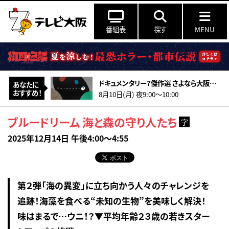
番組表
探す
MENU
ドキュメンタリー7傑作選 さよなら大阪松竹座 ～俳優たちの別れと覚悟の舞台裏～
あなたに
おすすめ！
8月10日(月) 夜9:00〜10:00
ブルードリーム 海と森の守り人たち
字
2025年12月14日 午後4:00～4:55
第２弾「海の異変」に立ち向かう人々のチャレンジを
追跡！海藻を食べる“未知の生物”を美味しく解決！
味はまるで…ウニ！？▼平均年齢２３歳の若きスター