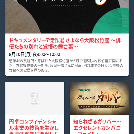
ドキュメンタリー7傑作選 さよなら大阪松竹座 ～俳
優たちの別れと覚悟の舞台裏～
8月10日(月) 夜9:00〜10:00
道頓堀の凱旋門と呼ばれた大阪松竹座が５月で閉館した。松竹座に開かれ
た上方歌舞伎塾の一期生、片岡千壽さんに密着。別れまでの日々と、最後の
舞台への覚悟を見つめる。
円卓コンフィデンシャ
知られざるガリバー～
ル本業の技術を生かし
エクセレントカンパニ
半導体事業に進出した
ーファイル～