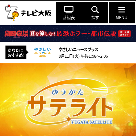
番組表
探す
MENU
やさしいニュースプラス
あなたに
おすすめ！
8月11日(火) 午後1:58〜2:06