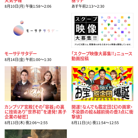
8月10日(月) 午後1:58〜2:06
あす午前2:13〜2:30
モーサテサタデー
「スクープ映像大募集!!」ニュース
動画投稿
8月14日(金) 午前1:00〜1:30
カンブリア宮殿【その「容器」の裏
開運！なんでも鑑定団【幻の画家・
に技術あり“世界初”を連発！黒子
不染鉄の絵＆越前焼の壺3点に衝
企業の秘密】
撃値】
8月13日(木) 夜2:06〜2:55
8月11日(火) 夜11:54〜12:55