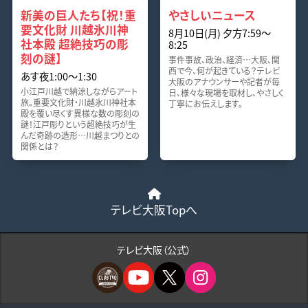
新美の巨人たち【祝！重
やさしいニュース
要文化財 川越氷川神
8月10日(月) 夕方7:59〜
社本殿 超絶技巧の彫
8:25
刻の謎】
事件事故、政治、経済…大阪、関
西で今、何が起きている？テレビ
あす夜1:00〜1:30
大阪のアナウンサーや記者が毎
小江戸川越で納涼しながらアート
日、様々な現場を取材し、やさしく
旅。重要文化財・川越氷川神社本
丁寧にお伝えします。
殿を覆い尽くす異様な数の彫刻の
謎！江戸彫りという超絶技巧が生
んだ奇跡の造形…川越まつりとの
関係とは？
テレビ大阪Topへ
テレビ大阪（公式）