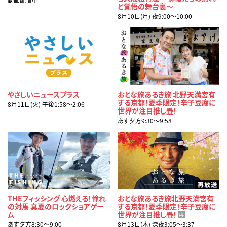
と覚悟の舞台裏～
8月10日(月) 夜9:00〜10:00
やさしいニュースプラス
おとな旅あるき旅 北野天満宮有
する京都！夏季限定！辛子豆腐に
8月11日(火) 午後1:58〜2:06
世界が注目推し畳！
あす夕方9:30〜9:58
THEフィッシング 心燃える！憧れ
おとな旅あるき旅北野天満宮有
の対馬 真夏のロックショアゲー
する京都！夏季限定！辛子豆腐に
ム
世界が注目推し畳！
再
あす夕方8:30〜9:00
8月13日(木) 深夜3:05〜3:37