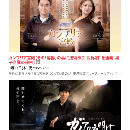
カンブリア宮殿【その「容器」の裏に技術あり“世界初”を連発！黒
子企業の秘密】
字
8月13日(木) 夜2:06〜2:55
身近にあるさまざまな容器をつくっているのが「東洋製罐グループホールディングス」だ。知られざる“巨大黒子企業”、イノベーションを続ける秘密に迫る！