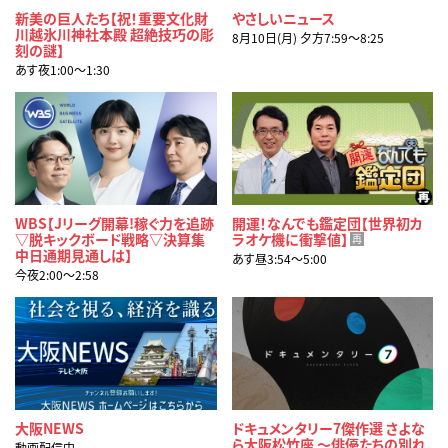
新美の巨人たち【祝！重要文化財
やさしいニュース
川越氷川神社本殿 超絶技巧の彫
8月10日(月) 夕方7:59〜8:25
刻の謎】
あす夜1:00〜1:30
WBS【Jリーグ開幕!稼ぐ力を追跡
開運！なんでも鑑定団【世界初カ
▽脱キックボード戦略▽決算集
ラオケ機に衝撃値】
再
中日通期見通しは】
あす昼3:54〜5:00
今夜2:00〜2:58
大阪NEWS
ドキュメンタリー7傑作選 さよな
ら大阪松竹座 ～俳優たちの別れ
動画配信中