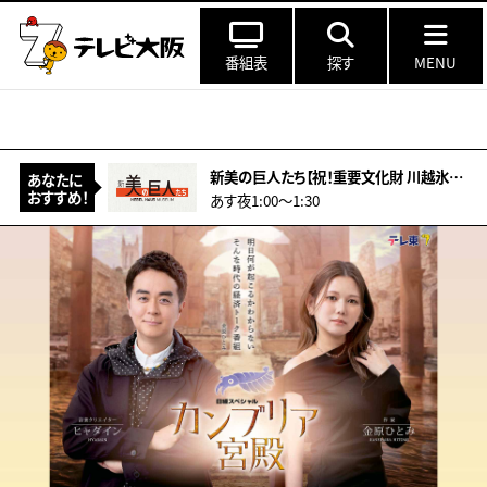
番組表
探す
MENU
新美の巨人たち【祝！重要文化財 川越氷川神社本殿 超絶技巧の彫刻の謎】
あなたに
おすすめ！
あす夜1:00〜1:30