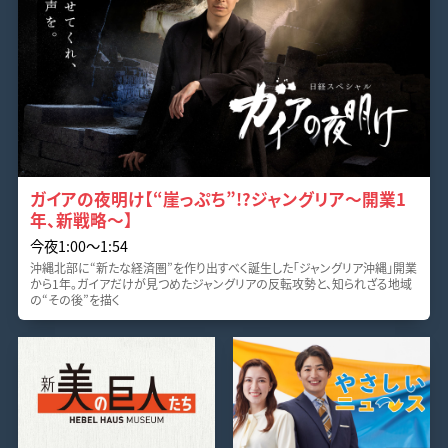
ガイアの夜明け【“崖っぷち”!?ジャングリア～開業1
年、新戦略～】
今夜1:00〜1:54
沖縄北部に“新たな経済圏”を作り出すべく誕生した「ジャングリア沖縄」開業
から1年。ガイアだけが見つめたジャングリアの反転攻勢と、知られざる地域
の“その後”を描く