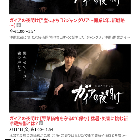
ガイアの夜明け【“崖っぷち”!?ジャングリア～開業1年、新戦略
～】
字
今夜1:00〜1:54
沖縄北部に“新たな経済圏”を作り出すべく誕生した「ジャングリア沖縄」開業から1年。ガイアだけが見つめたジャングリアの反転攻勢と、知られざる地域の“その後”を描く
ガイアの夜明け 【野菜価格を守る0℃保存】 猛暑・災害に挑む新
冷蔵技術とは？
字
8月14日(金) 夜1:00〜1:54
猛暑で夏野菜の価格が高騰！冷凍・冷蔵ではない新技術で農家や消費者を救う挑戦が始まった！しかし巨大倉庫を建設した熊本で大地震が発生…いきなり真価が問われることに