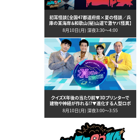
初耳怪談【全国47都道府県×夏の怪談／兵
庫の某海岸＆和歌山(秘)山道で激ヤバ怪異】
8月10日(月) 深夜3:30〜4:00
クイズX年後の当たり前▼3Dプリンターで
建物や神経が作れる!?▼進化する人型ロボ
8月10日(月) 深夜3:00〜3:55