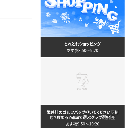
とれとれショッピング
あす夜8:50〜9:20
武井壮のゴルフバッグ担いでください▽刻
む？攻める？確率で選ぶクラブ選択
再
あす夜9:50〜10:20