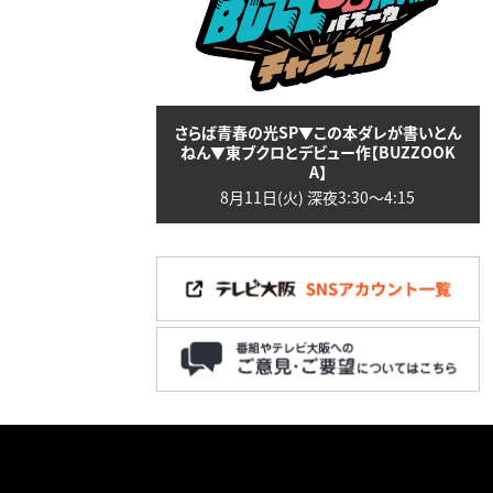
さらば青春の光SP▼この本ダレが書いとん
ねん▼東ブクロとデビュー作【BUZZOOK
A】
8月11日(火) 深夜3:30〜4:15