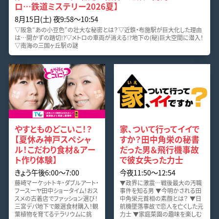
ロ…鉄道ミステリー2026夏】
8月15日(土) 夜9:58〜10:54
▽阪急“あの小豆色”の壮大な秘密とは？▽近鉄・布施駅が巨大化した理由
は…開かずの踏切!?▽メトロの車両が消える!?地下の(秘)巨大空間に潜入！
▽南海の三国ヶ丘駅の謎
やすとものどこいこ！？
家、ついて行ってイイで
【夏休み神戸スペシャ
すか？田中角栄の秘書
ル！こだわり食材＆アー
だった男＆飛行機事故
ト作り体験】
で彼女失った力士
きょう午後6:00〜7:00
今夜11:50〜12:54
藤崎マーケットトキ・ダブルアート・
▼政界に激震…戦後最大の汚職
フースーヤ田中ショータイム！おス
事件を知る男 ▼今明かされる田
スメの古着店でファッション選び！
中角栄元首相の素顔とは？ ▼日
三宮デパ地下で厳選食材購入！観
航機墜落事故で恋人を亡くした元
葉植物を育てるテラリウムに挑
力士 ▼家庭菜園の趣味を楽しむ