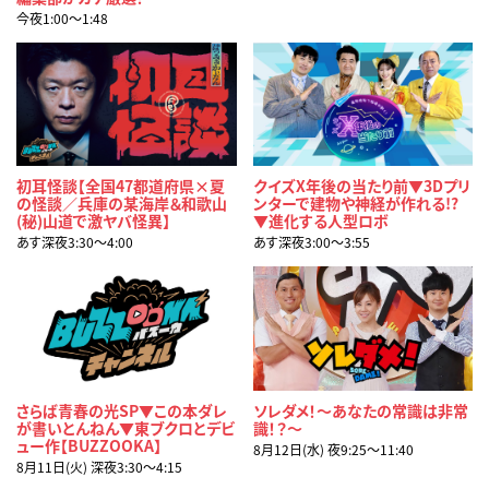
今夜1:00〜1:48
初耳怪談【全国47都道府県×夏
クイズX年後の当たり前▼3Dプリ
の怪談／兵庫の某海岸＆和歌山
ンターで建物や神経が作れる!?
(秘)山道で激ヤバ怪異】
▼進化する人型ロボ
あす深夜3:30〜4:00
あす深夜3:00〜3:55
さらば青春の光SP▼この本ダレ
ソレダメ！～あなたの常識は非常
が書いとんねん▼東ブクロとデビ
識！？～
ュー作【BUZZOOKA】
8月12日(水) 夜9:25〜11:40
8月11日(火) 深夜3:30〜4:15