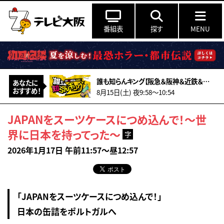
番組表
探す
MENU
誰も知らんキング【阪急＆阪神＆近鉄＆南海＆メトロ…鉄道ミステリー2026夏】
あなたに
おすすめ！
8月15日(土) 夜9:58〜10:54
JAPANをスーツケースにつめ込んで！～世
界に日本を持ってった～
字
2026年1月17日 午前11:57～昼12:57
「JAPANをスーツケースにつめ込んで！」
日本の缶詰をポルトガルへ