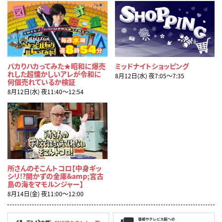
バカりハカってみた★昭和に爆売
ミッドナイトショッピング
れした超懐かしいアレが令和に
8月12日(水) 夜7:05〜7:35
何個売れているか検証
8月12日(水) 夜11:40〜12:54
所さんのそこんトコロ【中身ギッ
シリ!?開かずの金庫&amp;宮古
島の海をマモルンジャー】
8月14日(金) 夜11:00〜12:00