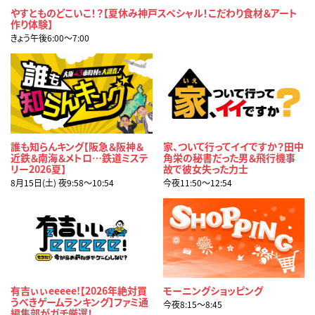
やすとものどこいこ！？【夏休み神戸スペシャル！こだわり食材＆アート
作り体験】
きょう午後6:00〜7:00
誰も知らんキング【阪急＆阪神＆
家、ついて行ってイイですか？田中
近鉄＆南海＆メトロ…鉄道ミステ
角栄の秘書だった男＆飛行機事
リー2026夏】
故で彼女失った力士
8月15日(土) 夜9:58〜10:54
今夜11:50〜12:54
有吉ぃぃeeeee!【2026年絶対買
モーニングショッピング
うべきゲームランキング】ファミ通
今夜8:15〜8:45
編集部がガチ厳選！