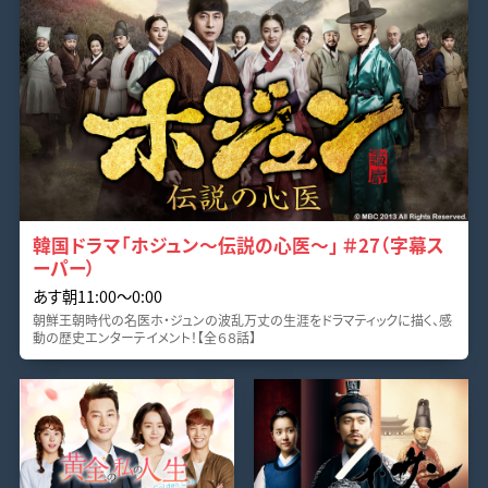
韓国ドラマ「ホジュン～伝説の心医～」 ＃27（字幕ス
ーパー）
あす朝11:00〜0:00
朝鮮王朝時代の名医ホ・ジュンの波乱万丈の生涯をドラマティックに描く、感
動の歴史エンターテイメント！【全６８話】