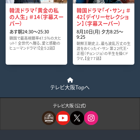
韓流ドラマ「黄金の私
韓国ドラマ「イ・サン」 ＃
の人生」 ＃14（字幕スー
42【デイリーセレクショ
パー）
ン】（字幕スーパー）
あす朝24:30〜25:30
8月10日(月) 夕方8:25〜
9:25
韓国で最高視聴率47.5％の大ヒ
ット！ 全世代へ贈る、愛と感動の
朝鮮王朝史上、最も波乱万丈の生
ヒューマンドラマ！【全５２話】
涯をおくったイ・サン 第２２代王・
正祖（チョンジョ）の半生を描くド
ラマ。【全７７話】
テレビ大阪Topへ
テレビ大阪（公式）