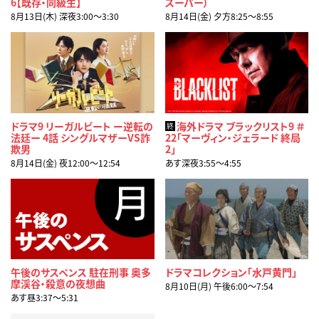
6【既存・同級生】
スーパー）
8月13日(木) 深夜3:00〜3:30
8月14日(金) 夕方8:25〜8:55
ドラマ9 リーガルビート ー逆転の
海外ドラマ ブラックリスト9 ＃
終
法廷ー 4話 シングルマザーVS詐
22「マーヴィン・ジェラード 終局
欺男
2」
8月14日(金) 夜12:00〜12:54
あす深夜3:55〜4:55
午後のサスペンス 駐在刑事 奥多
ドラマコレクション「水戸黄門」
摩渓谷・殺意の夜想曲
8月10日(月) 午後6:00〜7:54
あす昼3:37〜5:31