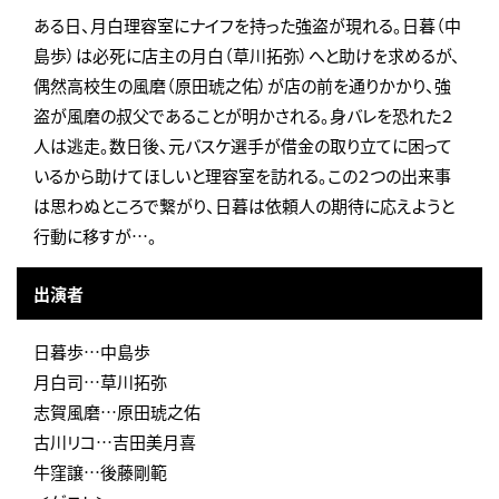
ある日、月白理容室にナイフを持った強盗が現れる。日暮（中
島歩）は必死に店主の月白（草川拓弥）へと助けを求めるが、
偶然高校生の風磨（原田琥之佑）が店の前を通りかかり、強
盗が風磨の叔父であることが明かされる。身バレを恐れた２
人は逃走。数日後、元バスケ選手が借金の取り立てに困って
いるから助けてほしいと理容室を訪れる。この２つの出来事
は思わぬところで繋がり、日暮は依頼人の期待に応えようと
行動に移すが…。
出演者
日暮歩…中島歩
月白司…草川拓弥
志賀風磨…原田琥之佑
古川リコ…吉田美月喜
牛窪譲…後藤剛範