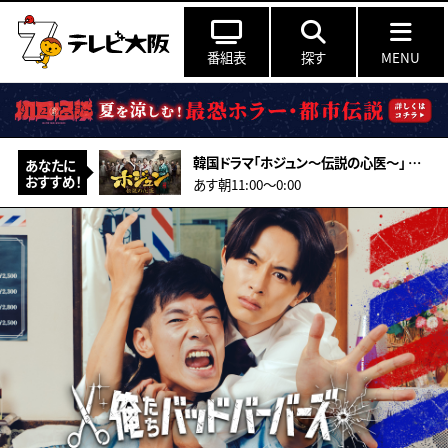
番組表
探す
MENU
韓国ドラマ「ホジュン～伝説の心医～」 ＃27（字幕スーパー）
あなたに
おすすめ！
あす朝11:00〜0:00