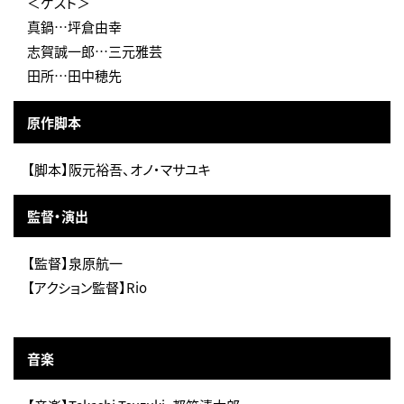
＜ゲスト＞
真鍋…坪倉由幸
志賀誠一郎…三元雅芸
田所…田中穂先
原作脚本
【脚本】阪元裕吾、オノ・マサユキ
監督・演出
【監督】泉原航一
【アクション監督】Rio
音楽