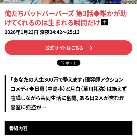
俺たちバッドバーバーズ 第3話◆誰かが助
けてくれるのは生まれる瞬間だけ
字
2026年1月23日 深夜24:42～25:13
公式サイトはこちら
「あなたの人生300万で整えます」理容師アクション
コメディ◆日暮（中島歩）と月白（草川拓弥）は絶えず
喧嘩しながら共同生活に奮闘。ある日２人が営む理
容室に強盗が…
番組内容