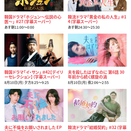
韓国ドラマ「ホジュン～伝説の心
韓流ドラマ「黄金の私の人生」 ＃1
医～」 ＃27（字幕スーパー）
4（字幕スーパー）
あす朝11:00〜0:00
あす朝24:30〜25:30
韓国ドラマ「イ・サン」 ＃42【デイリ
夫を殺したはずなのに 第6話 30
ーセレクション】（字幕スーパー）
年前から続く螺旋の渦
8月10日(月) 夕方8:25〜9:25
8月10日(月) 夜2:06〜2:55
夫に不倫をお願いされました EP
韓流ドラマ「結婚契約」 ＃32（字幕