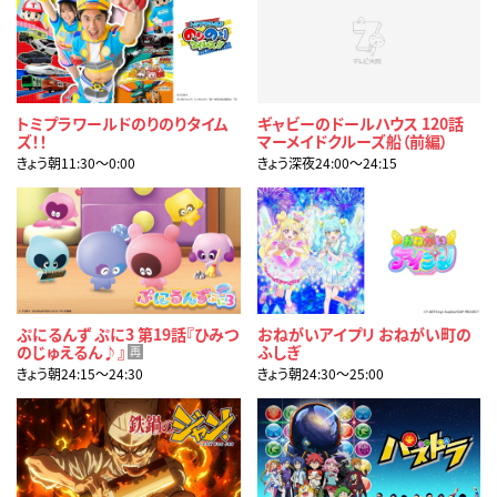
トミプラワールドのりのりタイム
ギャビーのドールハウス 120話
ズ！！
マーメイドクルーズ船（前編）
きょう朝11:30〜0:00
きょう深夜24:00〜24:15
ぷにるんず ぷに3 第19話『ひみつ
おねがいアイプリ おねがい町の
のじゅえるん♪』
ふしぎ
再
きょう朝24:15〜24:30
きょう朝24:30〜25:00