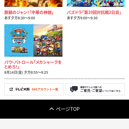
鉄鍋のジャン！「中華の神髄」
パズドラ「第10回対抗戦2日目」
あす夕方8:30〜9:00
あす夕方9:00〜9:30
パウ・パトロール「メカシャークを
とめろ！」
8月14日(金) 夕方8:55〜9:25
ページTOP