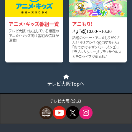
アニメ・キッズ番組一覧
アニもり！
きょう朝10:00〜10:30
テレビ大阪で放送している話題の
アニメやキッズ向け番組の情報が
話題のショートアニメもりだくさ
満載！
ん！ 「小3アシベ QQゴマちゃん」
「おでかけ子ザメ（シーズン２）」
「ラブル＆クルー」「プラノサウルス
ガチコセイブツ部」ほか
テレビ大阪Topへ
テレビ大阪（公式）