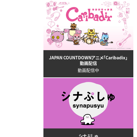
JAPAN COUNTDOWNアニメ「Caribadix」
動画配信
動画配信中
シナぷしゅ