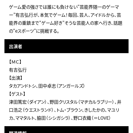
ゲーム愛の強さでは誰にも負けない“芸能界随一のゲーマ
ー”有吉弘行が、本気でゲーム！毎回、芸人、アイドルから、芸
能界の重鎮まで“ゲーム好き”そうな芸能人の家へ行き、話題
の“eスポーツ”に挑戦する。
出演者
【ＭＣ】
有吉弘行
【出演】
タカアンドトシ、田中卓志（アンガールズ）
【ゲスト】
津田篤宏（ダイアン）、野田クリスタル（マヂカルラブリー）、井
口浩之（ウエストランド）、トム・ブラウン、きしたかの、マユリ
カ、ママタルト、脇田（シシガシラ）、野口衣織（＝LOVE）