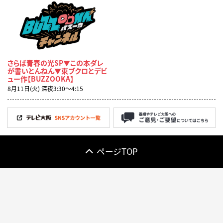
さらば青春の光SP▼この本ダレ
が書いとんねん▼東ブクロとデビ
ュー作【BUZZOOKA】
8月11日(火) 深夜3:30〜4:15
ページTOP