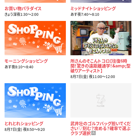
お買い物パラダイス
ミッドナイトショッピング
きょう深夜1:30〜2:00
あす夜7:40〜8:10
モーニングショッピング
所さんのそこんトコロ【往復6時
間！驚きの遠距離通学！&amp;型
あす夜8:10〜8:40
破りアーティスト】
8月7日(金) 夜11:00〜12:00
とれとれショッピング
武井壮のゴルフバッグ担いでくだ
さい▽刻む？攻める？確率で選ぶ
8月7日(金) 夜8:50〜9:20
クラブ選択
再