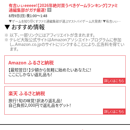
有吉ぃぃeeeee!【2026年絶対買うべきゲームランキング】ファミ
通編集部がガチ厳選！
字
8月9日(日) 夜1:00〜1:48
▼ゲームを知り尽くすファミ通編集部が選ぶマストバイゲーム大発表！▼有吉ぃぃファミリー再現トモコレで大はしゃぎ▼有吉大興奮の注目作＆今後発売の超衝撃作とは！？
おすすめ情報
以下、一部リンクにはアフィリエイトが含まれます。
テレビ大阪公式サイトはAmazonアソシエイト・プログラムに参加
し、Amazon.co.jpのサイトにリンクすることにより、広告料を得てい
ます。
Amazon ふるさと納税
【最短翌日！】少額から気軽に始めたいあなたに！
ここにしかない返礼品も！
詳しくはこちら
楽天 ふるさと納税
旅行！旬の味覚！訳あり返礼品！
自己負担2,000円で返礼品をゲット！
詳しくはこちら