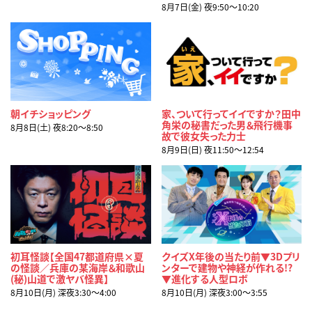
8月7日(金) 夜9:50〜10:20
朝イチショッピング
家、ついて行ってイイですか？田中
角栄の秘書だった男＆飛行機事
8月8日(土) 夜8:20〜8:50
故で彼女失った力士
8月9日(日) 夜11:50〜12:54
初耳怪談【全国47都道府県×夏
クイズX年後の当たり前▼3Dプリ
の怪談／兵庫の某海岸＆和歌山
ンターで建物や神経が作れる!?
(秘)山道で激ヤバ怪異】
▼進化する人型ロボ
8月10日(月) 深夜3:30〜4:00
8月10日(月) 深夜3:00〜3:55