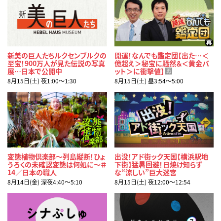
新美の巨人たちルクセンブルクの
開運！なんでも鑑定団【出た…＜
至宝！900万人が見た伝説の写真
億超え＞秘宝に騒然＆＜黄金バ
展…日本で公開中
ット＞に衝撃値】
再
8月15日(土) 夜1:00〜1:30
8月15日(土) 昼3:54〜5:00
変態植物倶楽部～列島縦断！ひょ
出没！アド街ック天国【横浜駅地
うろくの未確認変態は何処に～＃
下街】猛暑回避！日焼け知らず
14／日本の職人
な“涼しい”巨大迷宮
8月14日(金) 深夜4:40〜5:10
8月15日(土) 夜12:00〜12:54