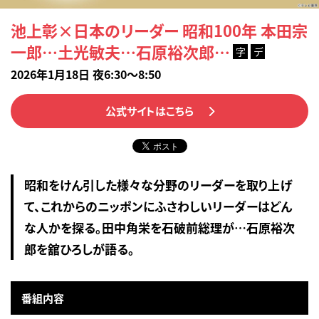
池上彰×日本のリーダー 昭和100年 本田宗
一郎…土光敏夫…石原裕次郎…
字
デ
2026年1月18日 夜6:30～8:50
公式サイトはこちら
昭和をけん引した様々な分野のリーダーを取り上げ
て、これからのニッポンにふさわしいリーダーはどん
な人かを探る。田中角栄を石破前総理が…石原裕次
郎を舘ひろしが語る。
番組内容