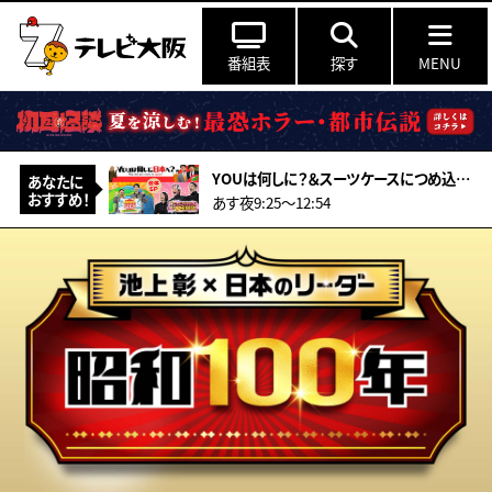
番組表
探す
MENU
YOUは何しに？＆スーツケースにつめ込んで＆ニッポン行きたい人応援団合体SP
あなたに
おすすめ！
あす夜9:25〜12:54