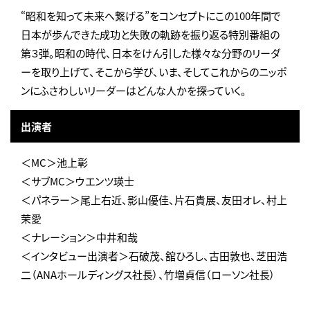
“昭和を知って未来へ繋げる”をコンセプトにこの100年間で
日本が歩んできた成功と失敗の軌跡を振り返る特別番組の
第３弾。昭和の時代、日本をけん引した様々な分野のリーダ
ーを取り上げて、そこから学び、いま、そしてこれからのニッポ
ンにふさわしいリーダーはどんな人かを探っていく。
出演者
＜MC＞池上彰
＜サブMC＞ウエンツ瑛士
＜パネラー＞尾上右近、影山優佳、片石貴展、友田オレ、村上
茉愛
＜ナレーション＞中井和哉
＜インタビュー出演者＞石破茂、舘ひろし、古田敦也、芝田浩
二（ANAホールディングス社長）、竹増貞信（ローソン社長）