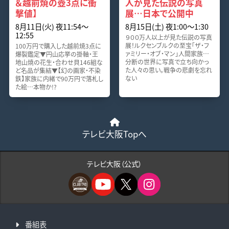
＆越前焼の壺3点に衝
人が見た伝説の写真
撃値】
展…日本で公開中
8月11日(火) 夜11:54〜
8月15日(土) 夜1:00〜1:30
12:55
９００万人以上が見た伝説の写真
展！ルクセンブルクの至宝「ザ・フ
100万円で購入した越前焼3点に
ァミリー・オブ・マン」人間家族…
爆裂鑑定▼円山応挙の掛軸・王
分断の世界に写真で立ち向かっ
地山焼の花生・合わせ貝146組な
た人々の思い。戦争の悲劇を忘れ
ど名品が集結▼【幻の画家・不染
ない
鉄】家族に内緒で90万円で落札し
た絵…本物か!?
テレビ大阪Topへ
テレビ大阪（公式）
番組表