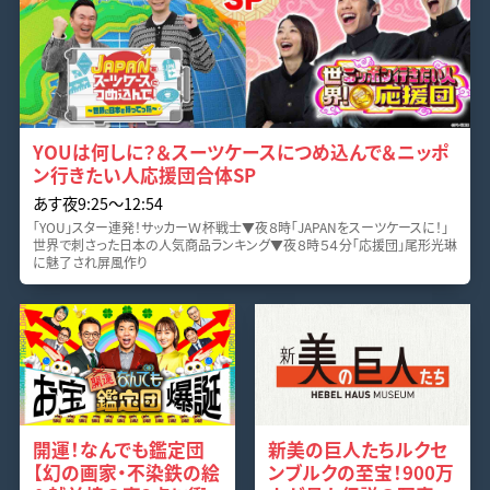
YOUは何しに？＆スーツケースにつめ込んで＆ニッポ
ン行きたい人応援団合体SP
あす夜9:25〜12:54
「YOU」スター連発！サッカーＷ杯戦士▼夜８時「JAPANをスーツケースに！」
世界で刺さった日本の人気商品ランキング▼夜８時５４分「応援団」尾形光琳
に魅了され屏風作り
開運！なんでも鑑定団
新美の巨人たちルクセ
【幻の画家・不染鉄の絵
ンブルクの至宝！900万