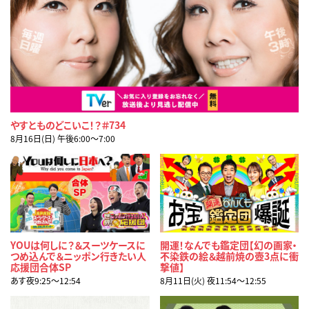
やすとものどこいこ！？＃734
8月16日(日) 午後6:00〜7:00
YOUは何しに？＆スーツケースに
開運！なんでも鑑定団【幻の画家・
つめ込んで＆ニッポン行きたい人
不染鉄の絵＆越前焼の壺3点に衝
応援団合体SP
撃値】
あす夜9:25〜12:54
8月11日(火) 夜11:54〜12:55