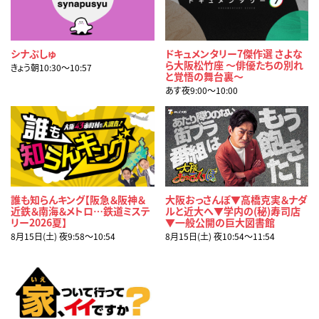
シナぷしゅ
ドキュメンタリー7傑作選 さよな
ら大阪松竹座 ～俳優たちの別れ
きょう朝10:30〜10:57
と覚悟の舞台裏～
あす夜9:00〜10:00
誰も知らんキング【阪急＆阪神＆
大阪おっさんぽ▼高橋克実＆ナダ
近鉄＆南海＆メトロ…鉄道ミステ
ルと近大へ▼学内の(秘)寿司店
リー2026夏】
▼一般公開の巨大図書館
8月15日(土) 夜9:58〜10:54
8月15日(土) 夜10:54〜11:54