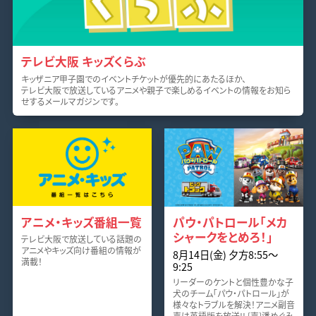
テレビ大阪 キッズくらぶ
キッザニア甲子園でのイベントチケットが優先的にあたるほか、
テレビ大阪で放送しているアニメや親子で楽しめるイベントの情報をお知ら
せするメールマガジンです。
アニメ・キッズ番組一覧
パウ・パトロール「メカ
シャークをとめろ！」
テレビ大阪で放送している話題の
アニメやキッズ向け番組の情報が
8月14日(金) 夕方8:55〜
満載！
9:25
リーダーのケントと個性豊かな子
犬のチーム「パウ・パトロール」が
様々なトラブルを解決！アニメ副音
声は英語版を放送!! [声]潘めぐみ