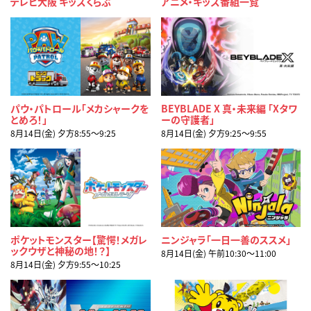
テレビ大阪 キッズくらぶ
アニメ・キッズ番組一覧
パウ・パトロール「メカシャークを
BEYBLADE X 真・未来編 「Xタワ
とめろ！」
ーの守護者」
8月14日(金) 夕方8:55〜9:25
8月14日(金) 夕方9:25〜9:55
ポケットモンスター【驚愕！メガレ
ニンジャラ「一日一善のススメ」
ックウザと神秘の地！？】
8月14日(金) 午前10:30〜11:00
8月14日(金) 夕方9:55〜10:25