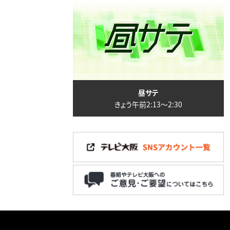
昼サテ
きょう午前2:13〜2:30