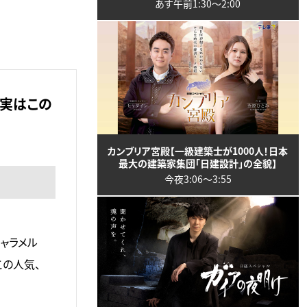
あす午前1:30〜2:00
。実はこの
カンブリア宮殿【一級建築士が1000人！日本
最大の建築家集団「日建設計」の全貌】
今夜3:06〜3:55
ャラメル
この人気、