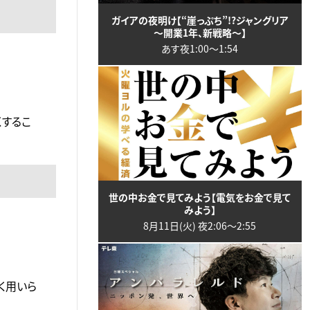
ガイアの夜明け【“崖っぷち”!?ジャングリア
～開業1年、新戦略～】
あす夜1:00〜1:54
くするこ
世の中お金で見てみよう【電気をお金で見て
みよう】
8月11日(火) 夜2:06〜2:55
く用いら