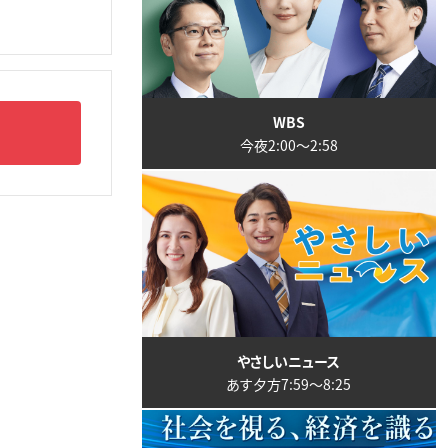
WBS
今夜2:00〜2:58
やさしいニュース
あす夕方7:59〜8:25