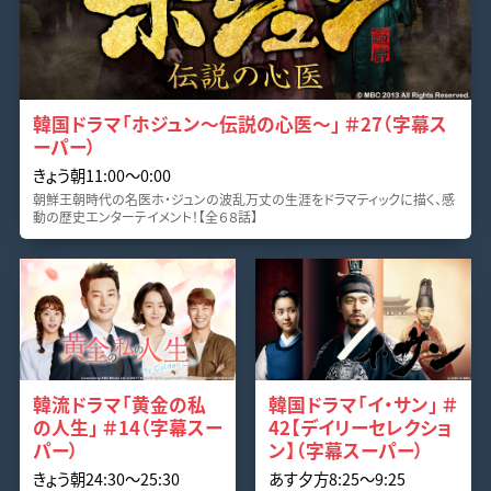
韓国ドラマ「ホジュン～伝説の心医～」 ＃27（字幕ス
ーパー）
きょう朝11:00〜0:00
朝鮮王朝時代の名医ホ・ジュンの波乱万丈の生涯をドラマティックに描く、感
動の歴史エンターテイメント！【全６８話】
韓流ドラマ「黄金の私
韓国ドラマ「イ・サン」 ＃
の人生」 ＃14（字幕スー
42【デイリーセレクショ
パー）
ン】（字幕スーパー）
きょう朝24:30〜25:30
あす夕方8:25〜9:25