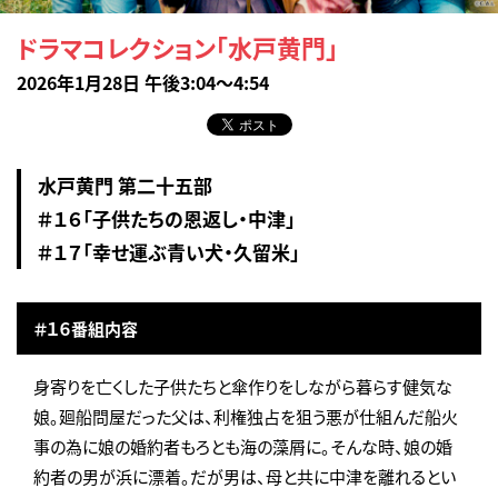
ドラマコレクション「水戸黄門」
2026年1月28日 午後3:04～4:54
水戸黄門 第二十五部
＃１６「子供たちの恩返し・中津」
＃１７「幸せ運ぶ青い犬・久留米」
＃１６番組内容
身寄りを亡くした子供たちと傘作りをしながら暮らす健気な
娘。廻船問屋だった父は、利権独占を狙う悪が仕組んだ船火
事の為に娘の婚約者もろとも海の藻屑に。そんな時、娘の婚
約者の男が浜に漂着。だが男は、母と共に中津を離れるとい