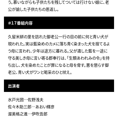
う。慕いながらも子供たちを残してついては行けない娘に、老
公が諭した子供たちの恩返し。
＃１７番組内容
久留米絣の里を訪れた御老公一行の目の前に何と青い犬が
現われた。実は藍染めのカメに落ち青く染まった犬を捨てるよ
う母に言われ、少年は途方に暮れる。父が遺した藍を一途に
守る美しき母に言い寄る郡奉行は、「生類あわれみの令」を持
ち出し、犬を染めたことが罪になると母を脅す。悪を懲らす御
老公、青い犬がワンと喝采のひと吠え。
出演者
水戸光圀…佐野浅夫
佐々木助三郎…あおい輝彦
渥美格之進…伊吹吾郎