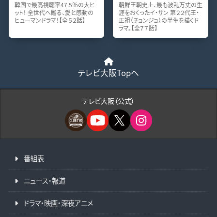
韓国で最高視聴率47.5％の大ヒ
朝鮮王朝史上、最も波乱万丈の生
ット！ 全世代へ贈る、愛と感動の
涯をおくったイ・サン 第２２代王・
ヒューマンドラマ！【全５２話】
正祖（チョンジョ）の半生を描くド
ラマ。【全７７話】
テレビ大阪Topへ
テレビ大阪（公式）
番組表
ニュース・報道
ドラマ・映画・深夜アニメ