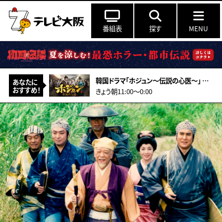
番組表
探す
MENU
韓国ドラマ「ホジュン～伝説の心医～」 ＃27（字幕スーパー）
あなたに
おすすめ！
きょう朝11:00〜0:00