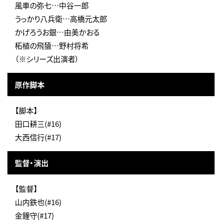
風車の弥七…中谷一郎
うっかり八兵衛…高橋元太郎
かげろうお銀…由美かおる
柘植の飛猿…野村将希
（※シリーズ出演者）
原作脚本
【脚本】
田口耕三(#16)
大西信行(#17)
監督・演出
【監督】
山内鉄也(#16)
金鐘守(#17)