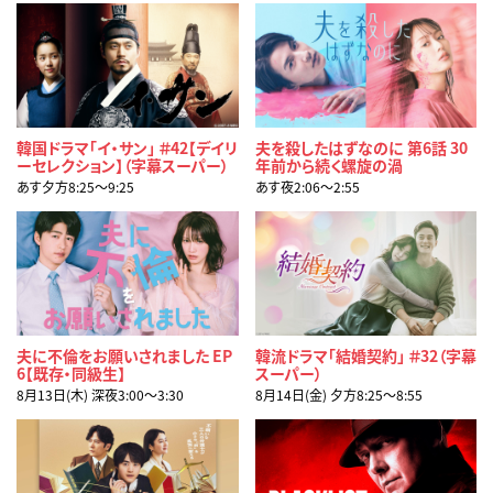
韓国ドラマ「イ・サン」 ＃42【デイリ
夫を殺したはずなのに 第6話 30
ーセレクション】（字幕スーパー）
年前から続く螺旋の渦
あす夕方8:25〜9:25
あす夜2:06〜2:55
夫に不倫をお願いされました EP
韓流ドラマ「結婚契約」 ＃32（字幕
6【既存・同級生】
スーパー）
8月13日(木) 深夜3:00〜3:30
8月14日(金) 夕方8:25〜8:55