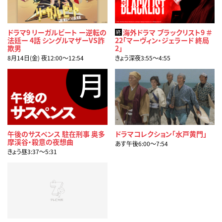
ドラマ9 リーガルビート ー逆転の
海外ドラマ ブラックリスト9 ＃
終
法廷ー 4話 シングルマザーVS詐
22「マーヴィン・ジェラード 終局
欺男
2」
8月14日(金) 夜12:00〜12:54
きょう深夜3:55〜4:55
午後のサスペンス 駐在刑事 奥多
ドラマコレクション「水戸黄門」
摩渓谷・殺意の夜想曲
あす午後6:00〜7:54
きょう昼3:37〜5:31