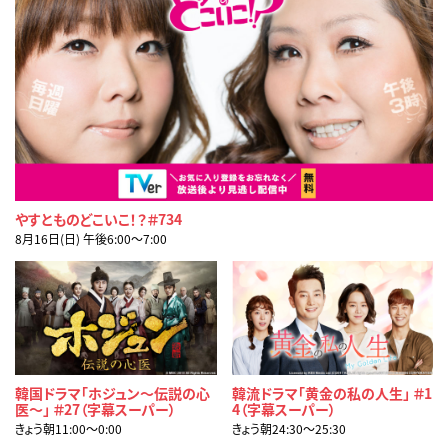
やすとものどこいこ！？＃734
8月16日(日) 午後6:00〜7:00
韓国ドラマ「ホジュン～伝説の心
韓流ドラマ「黄金の私の人生」 ＃1
医～」 ＃27（字幕スーパー）
4（字幕スーパー）
きょう朝11:00〜0:00
きょう朝24:30〜25:30