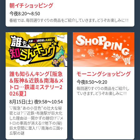
朝イチショッピング
今夜8:20〜8:50
番組では、毎回選りすぐりの商品をご紹介していきます。どうぞお楽しみに！！
誰も知らんキング【阪急
モーニングショッピング
＆阪神＆近鉄＆南海＆メ
今夜8:50〜9:20
トロ…鉄道ミステリー2
毎回選りすぐりの商品をご紹介し
026夏】
ていきます。どうぞお楽しみに！！
8月15日(土) 夜9:58〜10:54
▽阪急“あの小豆色”の壮大な秘
密とは？▽近鉄・布施駅が巨大化
した理由は…開かずの踏切!?▽メ
トロの車両が消える!?地下の(秘)
巨大空間に潜入！▽南海の三国ヶ
丘駅の謎