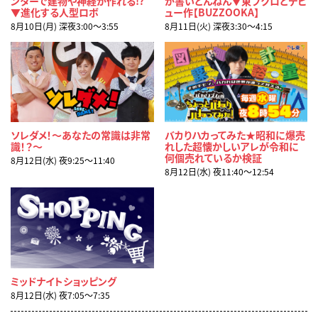
ンターで建物や神経が作れる!?
が書いとんねん▼東ブクロとデビ
▼進化する人型ロボ
ュー作【BUZZOOKA】
8月10日(月) 深夜3:00〜3:55
8月11日(火) 深夜3:30〜4:15
ソレダメ！～あなたの常識は非常
バカりハカってみた★昭和に爆売
識！？～
れした超懐かしいアレが令和に
何個売れているか検証
8月12日(水) 夜9:25〜11:40
8月12日(水) 夜11:40〜12:54
ミッドナイトショッピング
8月12日(水) 夜7:05〜7:35