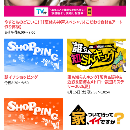
やすとものどこいこ！？【夏休み神戸スペシャル！こだわり食材＆アート
作り体験】
あす午後6:00〜7:00
朝イチショッピング
誰も知らんキング【阪急＆阪神＆
近鉄＆南海＆メトロ…鉄道ミステ
今夜8:20〜8:50
リー2026夏】
8月15日(土) 夜9:58〜10:54