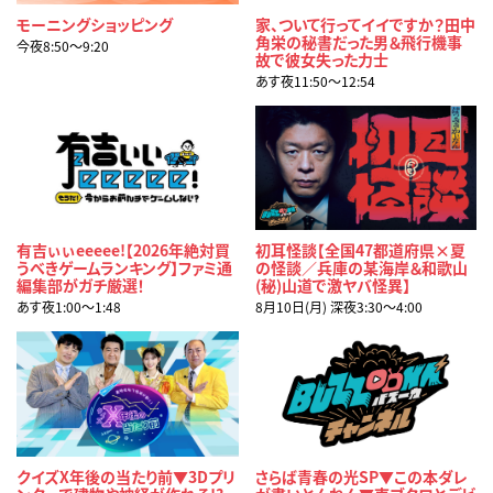
モーニングショッピング
家、ついて行ってイイですか？田中
角栄の秘書だった男＆飛行機事
今夜8:50〜9:20
故で彼女失った力士
あす夜11:50〜12:54
有吉ぃぃeeeee!【2026年絶対買
初耳怪談【全国47都道府県×夏
うべきゲームランキング】ファミ通
の怪談／兵庫の某海岸＆和歌山
編集部がガチ厳選！
(秘)山道で激ヤバ怪異】
あす夜1:00〜1:48
8月10日(月) 深夜3:30〜4:00
クイズX年後の当たり前▼3Dプリ
さらば青春の光SP▼この本ダレ