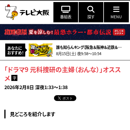
番組表
探す
MENU
誰も知らんキング【阪急＆阪神＆近鉄＆南海＆メトロ…鉄道ミステリー2026夏】
あなたに
おすすめ！
8月15日(土) 夜9:58〜10:54
「ドラマ9 元科捜研の主婦（おんな）」オスス
メ
字
2026年2月8日 深夜1:33～1:38
見どころを紹介します