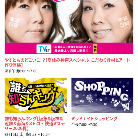
やすとものどこいこ！？【夏休み神戸スペシャル！こだわり食材＆アート
作り体験】
あす午後6:00〜7:00
誰も知らんキング【阪急＆阪神＆
ミッドナイトショッピング
近鉄＆南海＆メトロ…鉄道ミステ
今夜7:00〜7:30
リー2026夏】
8月15日(土) 夜9:58〜10:54