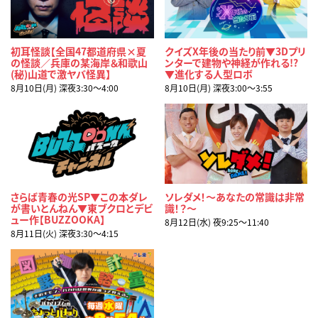
初耳怪談【全国47都道府県×夏
クイズX年後の当たり前▼3Dプリ
の怪談／兵庫の某海岸＆和歌山
ンターで建物や神経が作れる!?
(秘)山道で激ヤバ怪異】
▼進化する人型ロボ
8月10日(月) 深夜3:30〜4:00
8月10日(月) 深夜3:00〜3:55
さらば青春の光SP▼この本ダレ
ソレダメ！～あなたの常識は非常
が書いとんねん▼東ブクロとデビ
識！？～
ュー作【BUZZOOKA】
8月12日(水) 夜9:25〜11:40
8月11日(火) 深夜3:30〜4:15