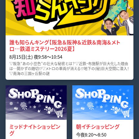
誰も知らんキング【阪急＆阪神＆近鉄＆南海＆メト
ロ…鉄道ミステリー2026夏】
8月15日(土) 夜9:58〜10:54
▽阪急“あの小豆色”の壮大な秘密とは？▽近鉄・布施駅が巨大化した理由
は…開かずの踏切!?▽メトロの車両が消える!?地下の(秘)巨大空間に潜入！
▽南海の三国ヶ丘駅の謎
ミッドナイトショッピン
朝イチショッピング
グ
今夜8:20〜8:50