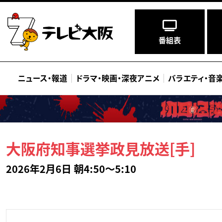
番組表
ニュース
・
報道
ドラマ
・
映画
・
深夜アニメ
バラエティ
・
音
大阪府知事選挙政見放送[手]
2026年2月6日 朝4:50～5:10