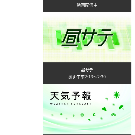
動画配信中
昼サテ
あす午前2:13〜2:30