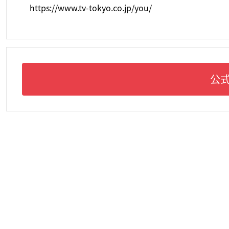
https://www.tv-tokyo.co.jp/you/
公式