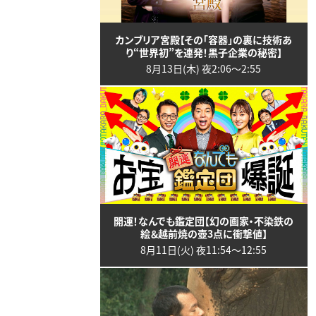
カンブリア宮殿【その「容器」の裏に技術あ
り“世界初”を連発！黒子企業の秘密】
8月13日(木) 夜2:06〜2:55
開運！なんでも鑑定団【幻の画家・不染鉄の
絵＆越前焼の壺3点に衝撃値】
8月11日(火) 夜11:54〜12:55