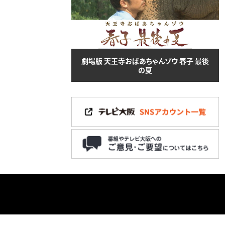
劇場版 天王寺おばあちゃんゾウ 春子 最後
の夏