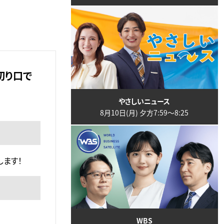
切り口で
やさしいニュース
8月10日(月) 夕方7:59〜8:25
ます！
WBS