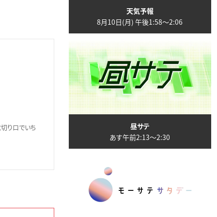
天気予報
8月10日(月) 午後1:58〜2:06
昼サテ
と切り口でいち
あす午前2:13〜2:30