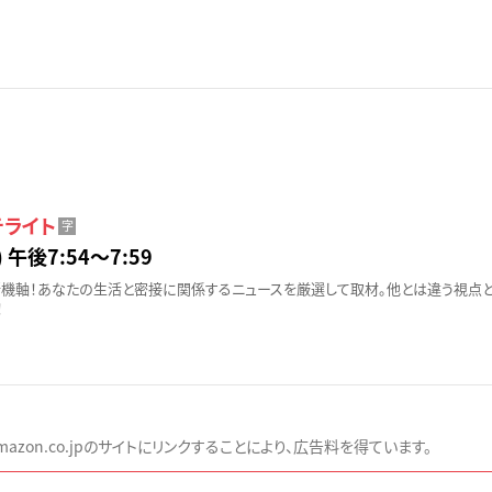
テライト
字
 午後7:54〜7:59
機軸！あなたの生活と密接に関係するニュースを厳選して取材。他とは違う視点
！
zon.co.jpのサイトにリンクすることにより、広告料を得ています。