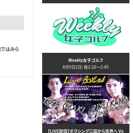
！他ではみら
Weekly女子ゴルフ
8月9日(日) 夜2:20〜2:45
【LIVE配信】ボクシング三田から世界へ Vo