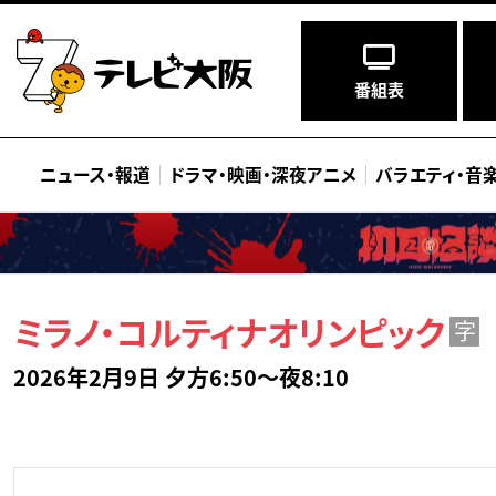
番組表
ニュース
・
報道
ドラマ
・
映画
・
深夜アニメ
バラエティ
・
音
ミラノ・コルティナオリンピック
字
2026年2月9日 夕方6:50～夜8:10