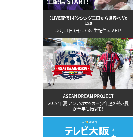
【LIVE配信】ボクシング三田から世界へ Vo
l.20
12月11日（日）17:30 生配信 START！
ASEAN DREAM PROJECT
2019年 夏 アジアのサッカー少年達の熱き夏
が今年も始まる！