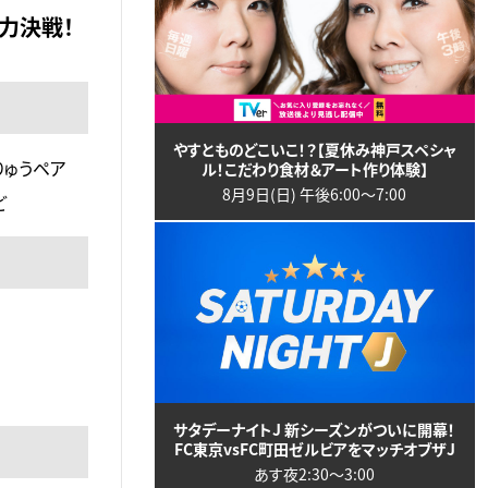
力決戦！
やすとものどこいこ！？【夏休み神戸スペシャ
りゅうペア
ル！こだわり食材＆アート作り体験】
8月9日(日) 午後6:00〜7:00
ど
サタデーナイトJ 新シーズンがついに開幕！
FC東京vsFC町田ゼルビアをマッチオブザJ
あす夜2:30〜3:00