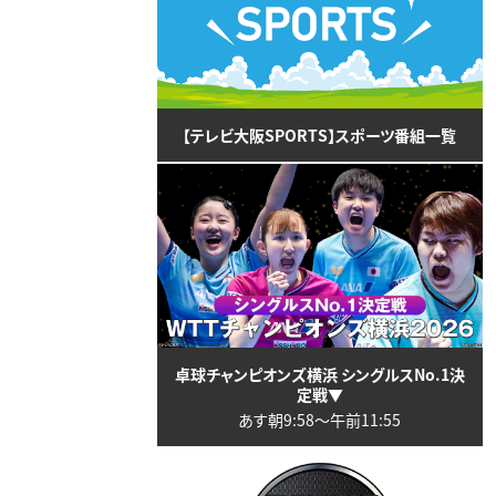
【テレビ大阪SPORTS】スポーツ番組一覧
卓球チャンピオンズ横浜 シングルスNo.1決
定戦▼
あす朝9:58〜午前11:55