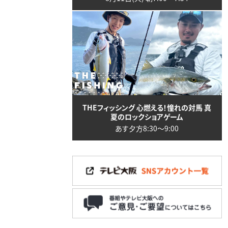
THEフィッシング 心燃える！憧れの対馬 真
夏のロックショアゲーム
あす夕方8:30〜9:00