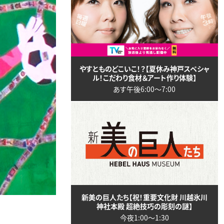
やすとものどこいこ！？【夏休み神戸スペシャ
ル！こだわり食材＆アート作り体験】
あす午後6:00〜7:00
新美の巨人たち【祝！重要文化財 川越氷川
神社本殿 超絶技巧の彫刻の謎】
今夜1:00〜1:30