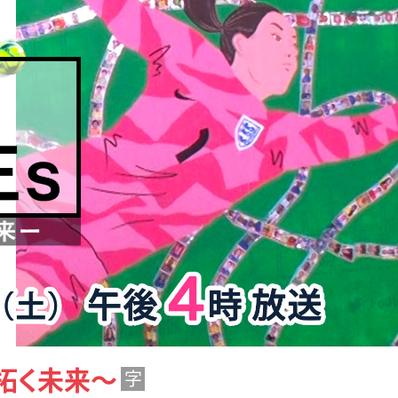
が拓く未来～
字