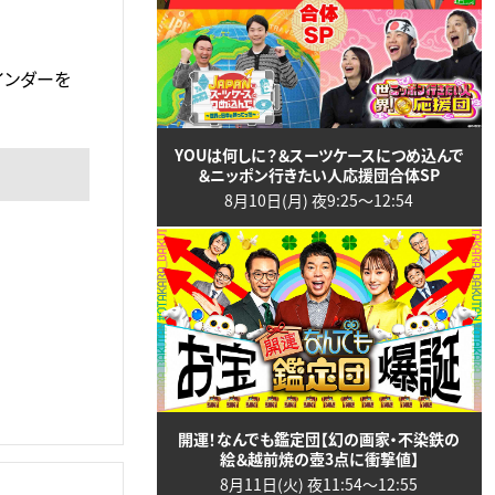
インダーを
YOUは何しに？＆スーツケースにつめ込んで
＆ニッポン行きたい人応援団合体SP
8月10日(月) 夜9:25〜12:54
開運！なんでも鑑定団【幻の画家・不染鉄の
絵＆越前焼の壺3点に衝撃値】
8月11日(火) 夜11:54〜12:55