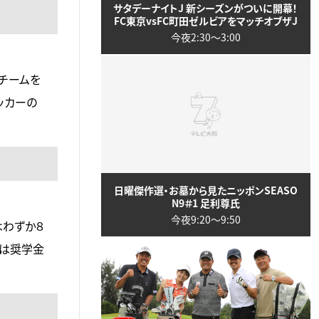
サタデーナイトJ 新シーズンがついに開幕！
FC東京vsFC町田ゼルビアをマッチオブザJ
今夜2:30〜3:00
チームを
ッカーの
日曜傑作選・お墓から見たニッポンSEASO
N9＃1 足利尊氏
今夜9:20〜9:50
はわずか８
では奨学金