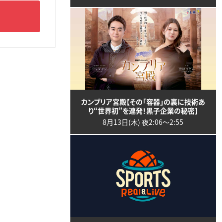
カンブリア宮殿【その「容器」の裏に技術あ
り“世界初”を連発！黒子企業の秘密】
8月13日(木) 夜2:06〜2:55