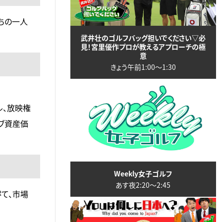
ちの一人
武井壮のゴルフバッグ担いでください▽必
見！宮里優作プロが教えるアプローチの極
意
きょう午前1:00〜1:30
ル、放映権
ブ資産価
Weekly女子ゴルフ
あす夜2:20〜2:45
て、市場