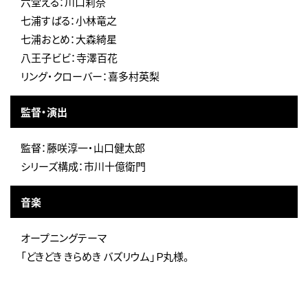
六堂える：川口莉奈
七浦すばる：小林竜之
七浦おとめ：大森綺星
八王子ビビ：寺澤百花
リング・クローバー：喜多村英梨
監督・演出
監督：藤咲淳一・山口健太郎
シリーズ構成：市川十億衛門
音楽
オープニングテーマ
「どきどき きらめき バズリウム」Ｐ丸様。