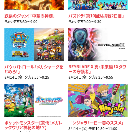
鉄鍋のジャン！「中華の神髄」
パズドラ「第10回対抗戦2日目」
きょう夕方8:30〜9:00
きょう夕方9:00〜9:30
パウ・パトロール「メカシャークを
BEYBLADE X 真・未来編 「Xタワ
とめろ！」
ーの守護者」
8月14日(金) 夕方8:55〜9:25
8月14日(金) 夕方9:25〜9:55
ポケットモンスター【驚愕！メガレ
ニンジャラ「一日一善のススメ」
ックウザと神秘の地！？】
8月14日(金) 午前10:30〜11:00