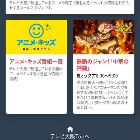
テレビ大阪で放送しているアニメや親子で楽しめるイベントの情報をお知ら
せするメールマガジンです。
アニメ・キッズ番組一覧
鉄鍋のジャン！「中華の
神髄」
テレビ大阪で放送している話題の
アニメやキッズ向け番組の情報が
きょう夕方8:30〜9:00
満載！
炎の料理人・沢田とジャンの第1
回戦。派手なパフォーマンスで調
理する沢田に対し、ジャンは手間
をかけて調理する。「秋山の料理
は魔法。」と弥一が言う魔法の正
体とは…。
テレビ大阪Topへ