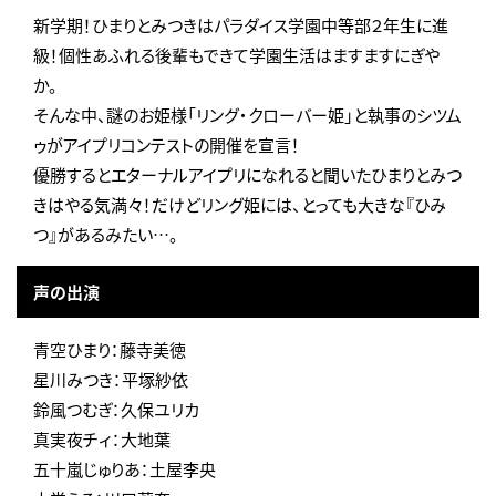
新学期！ひまりとみつきはパラダイス学園中等部２年生に進
級！個性あふれる後輩もできて学園生活はますますにぎや
か。
そんな中、謎のお姫様「リング・クローバー姫」と執事のシツム
ゥがアイプリコンテストの開催を宣言！
優勝するとエターナルアイプリになれると聞いたひまりとみつ
きはやる気満々！だけどリング姫には、とっても大きな『ひみ
つ』があるみたい…。
声の出演
青空ひまり：藤寺美徳
星川みつき：平塚紗依
鈴風つむぎ：久保ユリカ
真実夜チィ：大地葉
五十嵐じゅりあ：土屋李央