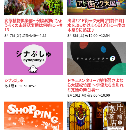
変態植物倶楽部～列島縦断！ひょ
出没！アド街ック天国【門前仲町】
うろくの未確認変態は何処に～＃
水をぶっかけまくる！3年に一度の
13
本祭りに熱狂♪
8月7日(金) 深夜4:40〜4:55
8月8日(土) 夜12:00〜12:54
シナぷしゅ
ドキュメンタリー7傑作選 さよな
ら大阪松竹座 ～俳優たちの別れ
あす朝10:30〜10:57
と覚悟の舞台裏～
8月10日(月) 夜9:00〜10:00