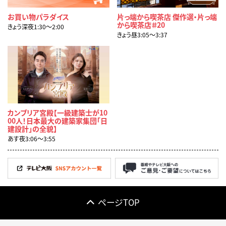
お買い物パラダイス
片っ端から喫茶店 傑作選・片っ端
から喫茶店＃20
きょう深夜1:30〜2:00
きょう昼3:05〜3:37
カンブリア宮殿【一級建築士が10
00人！日本最大の建築家集団「日
建設計」の全貌】
あす夜3:06〜3:55
ページTOP