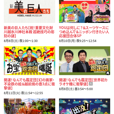
新美の巨人たち【祝！重要文化財
YOUは何しに？＆スーツケースに
川越氷川神社本殿 超絶技巧の彫
つめ込んで＆ニッポン行きたい人
刻の謎】
応援団合体SP
8月8日(土) 夜1:00〜1:30
8月10日(月) 夜9:25〜12:54
開運！なんでも鑑定団【幻の画家・
開運！なんでも鑑定団【世界初カ
不染鉄の絵＆越前焼の壺3点に衝
ラオケ機に衝撃値】
再
撃値】
8月8日(土) 昼3:54〜5:00
8月11日(火) 夜11:54〜12:55