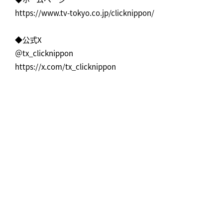
https://www.tv-tokyo.co.jp/clicknippon/
◆公式X
＠tx_clicknippon
https://x.com/tx_clicknippon