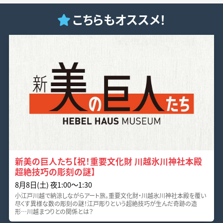
こちらもオススメ！
新美の巨人たち【祝！重要文化財 川越氷川神社本殿
超絶技巧の彫刻の謎】
8月8日(土) 夜1:00〜1:30
小江戸川越で納涼しながらアート旅。重要文化財・川越氷川神社本殿を覆い
尽くす異様な数の彫刻の謎！江戸彫りという超絶技巧が生んだ奇跡の造
形…川越まつりとの関係とは？