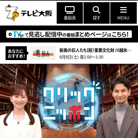
番組表
探す
MENU
新美の巨人たち【祝！重要文化財 川越氷川神社本殿 超絶技巧の彫刻の謎】
あなたに
おすすめ！
8月8日(土) 夜1:00〜1:30