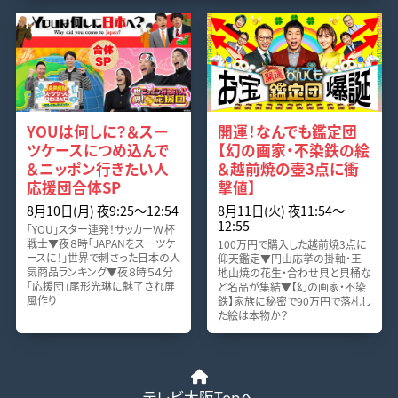
YOUは何しに？＆スー
開運！なんでも鑑定団
ツケースにつめ込んで
【幻の画家・不染鉄の絵
＆ニッポン行きたい人
＆越前焼の壺3点に衝
応援団合体SP
撃値】
8月10日(月) 夜9:25〜12:54
8月11日(火) 夜11:54〜
12:55
「YOU」スター連発！サッカーＷ杯
戦士▼夜８時「JAPANをスーツケ
100万円で購入した越前焼3点に
ースに！」世界で刺さった日本の人
仰天鑑定▼円山応挙の掛軸・王
気商品ランキング▼夜８時５４分
地山焼の花生・合わせ貝と貝桶な
「応援団」尾形光琳に魅了され屏
ど名品が集結▼【幻の画家・不染
風作り
鉄】家族に秘密で90万円で落札し
た絵は本物か？
テレビ大阪Topへ