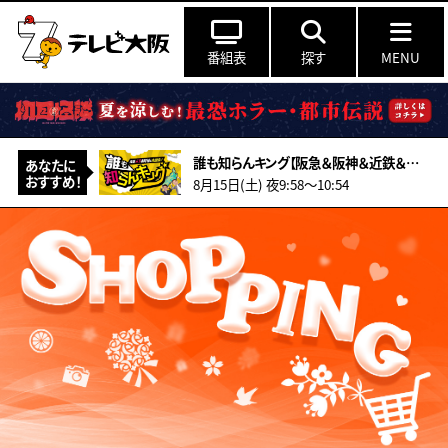
番組表
探す
MENU
誰も知らんキング【阪急＆阪神＆近鉄＆南海＆メトロ…鉄道ミステリー2026夏】
あなたに
おすすめ！
8月15日(土) 夜9:58〜10:54