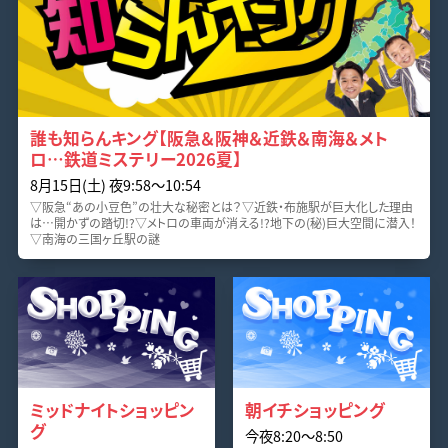
誰も知らんキング【阪急＆阪神＆近鉄＆南海＆メト
ロ…鉄道ミステリー2026夏】
8月15日(土) 夜9:58〜10:54
▽阪急“あの小豆色”の壮大な秘密とは？▽近鉄・布施駅が巨大化した理由
は…開かずの踏切!?▽メトロの車両が消える!?地下の(秘)巨大空間に潜入！
▽南海の三国ヶ丘駅の謎
ミッドナイトショッピン
朝イチショッピング
グ
今夜8:20〜8:50