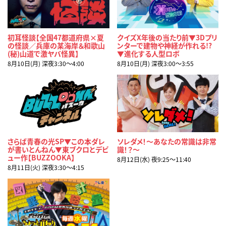
初耳怪談【全国47都道府県×夏
クイズX年後の当たり前▼3Dプリ
の怪談／兵庫の某海岸＆和歌山
ンターで建物や神経が作れる!?
(秘)山道で激ヤバ怪異】
▼進化する人型ロボ
8月10日(月) 深夜3:30〜4:00
8月10日(月) 深夜3:00〜3:55
さらば青春の光SP▼この本ダレ
ソレダメ！～あなたの常識は非常
が書いとんねん▼東ブクロとデビ
識！？～
ュー作【BUZZOOKA】
8月12日(水) 夜9:25〜11:40
8月11日(火) 深夜3:30〜4:15