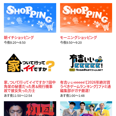
朝イチショッピング
モーニングショッピング
今夜8:20〜8:50
今夜8:50〜9:20
家、ついて行ってイイですか？田中
有吉ぃぃeeeee!【2026年絶対買
角栄の秘書だった男＆飛行機事
うべきゲームランキング】ファミ通
故で彼女失った力士
編集部がガチ厳選！
あす夜11:50〜12:54
あす夜1:00〜1:48