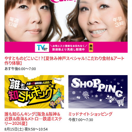
やすとものどこいこ！？【夏休み神戸スペシャル！こだわり食材＆アート
作り体験】
あす午後6:00〜7:00
誰も知らんキング【阪急＆阪神＆
ミッドナイトショッピング
近鉄＆南海＆メトロ…鉄道ミステ
今夜7:00〜7:30
リー2026夏】
8月15日(土) 夜9:58〜10:54