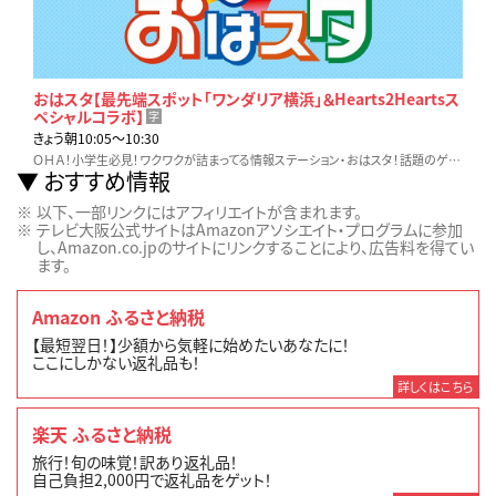
おはスタ【最先端スポット「ワンダリア横浜」＆Hearts2Heartsス
ペシャルコラボ】
字
きょう朝10:05〜10:30
ＯＨＡ！小学生必見！ワクワクが詰まってる情報ステーション・おはスタ！話題のゲームやホビー、アニメ、映画など…見逃せない最新情報をお届け！！
おすすめ情報
以下、一部リンクにはアフィリエイトが含まれます。
テレビ大阪公式サイトはAmazonアソシエイト・プログラムに参加
し、Amazon.co.jpのサイトにリンクすることにより、広告料を得てい
ます。
Amazon ふるさと納税
【最短翌日！】少額から気軽に始めたいあなたに！
ここにしかない返礼品も！
詳しくはこちら
楽天 ふるさと納税
旅行！旬の味覚！訳あり返礼品！
自己負担2,000円で返礼品をゲット！