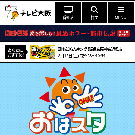
番組表
探す
MENU
誰も知らんキング【阪急＆阪神＆近鉄＆南海＆メトロ…鉄道ミステリー2026夏】
あなたに
おすすめ！
8月15日(土) 夜9:58〜10:54