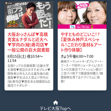
大阪おっさんぽ▼高橋
やすとものどこいこ！？
克実＆ナダルと近大へ
【夏休み神戸スペシャ
▼学内の(秘)寿司店▼
ル！こだわり食材＆アー
一般公開の巨大図書館
ト作り体験】
8月15日(土) 夜10:54〜
きょう午後6:00〜7:00
11:54
藤崎マーケットトキ・ダブルアート・
フースーヤ田中ショータイム！おス
全国トップの志願者数！近畿大学
スメの古着店でファッション選び！
を満喫▼周辺のおすすめグルメ▼
三宮デパ地下で厳選食材購入！観
関係者以外も入れる最先端の図
葉植物を育てるテラリウムに挑
書館▼学生は立入禁止!?学内の
戦！
(秘)寿司店▼歴史ある相撲部＆応
援団でナダルが…
テレビ大阪Topへ