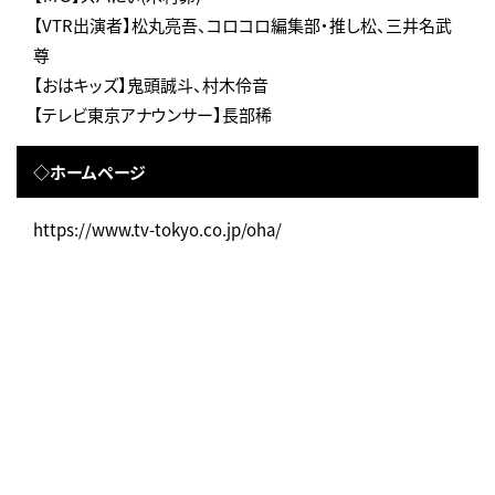
【VTR出演者】松丸亮吾、コロコロ編集部・推し松、三井名武
尊
【おはキッズ】鬼頭誠斗、村木伶音
【テレビ東京アナウンサー】長部稀
◇ホームページ
https://www.tv-tokyo.co.jp/oha/