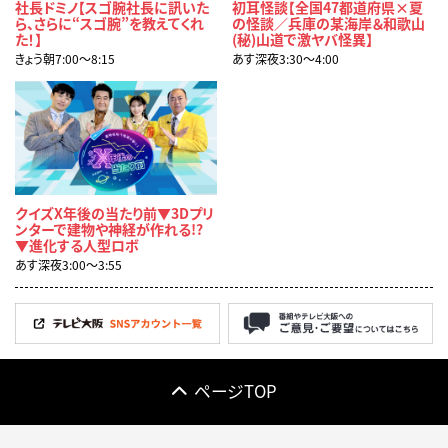
社長ドミノ【スゴ腕社長に訊いた
初耳怪談【全国47都道府県×夏
ら、さらに“スゴ腕”を教えてくれ
の怪談／兵庫の某海岸＆和歌山
た！】
(秘)山道で激ヤバ怪異】
きょう朝7:00〜8:15
あす深夜3:30〜4:00
クイズX年後の当たり前▼3Dプリ
ンターで建物や神経が作れる!?
▼進化する人型ロボ
あす深夜3:00〜3:55
ページTOP