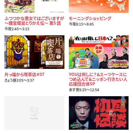
ふつつかな悪女ではございますが
モーニングショッピング
～雛宮蝶鼠とりかえ伝～ 第5 話
今夜8:15〜8:45
今夜2:45〜3:15
片っ端から喫茶店＃37
YOUは何しに？＆スーツケースに
つめ込んで＆ニッポン行きたい人
きょう昼3:05〜3:37
応援団合体SP
あす夜9:25〜12:54