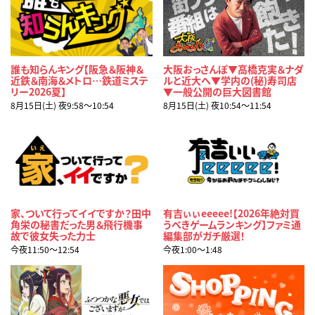
誰も知らんキング【阪急＆阪神＆
大阪おっさんぽ▼高橋克実＆ナダ
近鉄＆南海＆メトロ…鉄道ミステ
ルと近大へ▼学内の(秘)寿司店
リー2026夏】
▼一般公開の巨大図書館
8月15日(土) 夜9:58〜10:54
8月15日(土) 夜10:54〜11:54
家、ついて行ってイイですか？田中
有吉ぃぃeeeee!【2026年絶対買
角栄の秘書だった男＆飛行機事
うべきゲームランキング】ファミ通
故で彼女失った力士
編集部がガチ厳選！
今夜11:50〜12:54
今夜1:00〜1:48