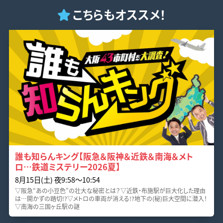
こちらもオススメ！
誰も知らんキング【阪急＆阪神＆近鉄＆南海＆メト
ロ…鉄道ミステリー2026夏】
8月15日(土) 夜9:58〜10:54
▽阪急“あの小豆色”の壮大な秘密とは？▽近鉄・布施駅が巨大化した理由
は…開かずの踏切!?▽メトロの車両が消える!?地下の(秘)巨大空間に潜入！
▽南海の三国ヶ丘駅の謎