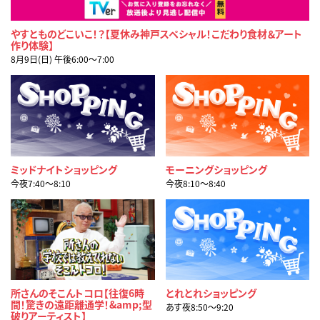
やすとものどこいこ！？【夏休み神戸スペシャル！こだわり食材＆アート
作り体験】
8月9日(日) 午後6:00〜7:00
ミッドナイトショッピング
モーニングショッピング
今夜7:40〜8:10
今夜8:10〜8:40
所さんのそこんトコロ【往復6時
とれとれショッピング
間！驚きの遠距離通学！&amp;型
あす夜8:50〜9:20
破りアーティスト】