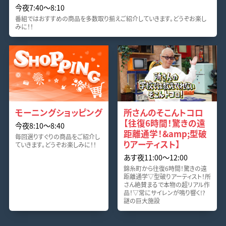
今夜7:40〜8:10
番組ではおすすめの商品を多数取り揃えご紹介していきます。どうぞお楽し
みに！！
モーニングショッピング
所さんのそこんトコロ
【往復6時間！驚きの遠
今夜8:10〜8:40
距離通学！&amp;型破
毎回選りすぐりの商品をご紹介し
りアーティスト】
ていきます。どうぞお楽しみに！！
あす夜11:00〜12:00
錦糸町から往復6時間！驚きの遠
距離通学▽型破りアーティスト！所
さん絶賛まるで本物の超リアル作
品！▽常にサイレンが鳴り響く!?
謎の巨大施設