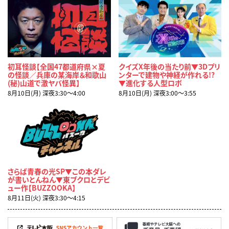
初耳怪談【全国47都道府県×夏
クイズX年後の当たり前▼3Dプリ
の怪談／兵庫の某海岸＆和歌山
ンターで建物や神経が作れる!?
(秘)山道で激ヤバ怪異】
▼進化する人型ロボ
8月10日(月) 深夜3:30〜4:00
8月10日(月) 深夜3:00〜3:55
さらば青春の光SP▼この本ダレ
が書いとんねん▼東ブクロとデビ
ュー作【BUZZOOKA】
8月11日(火) 深夜3:30〜4:15