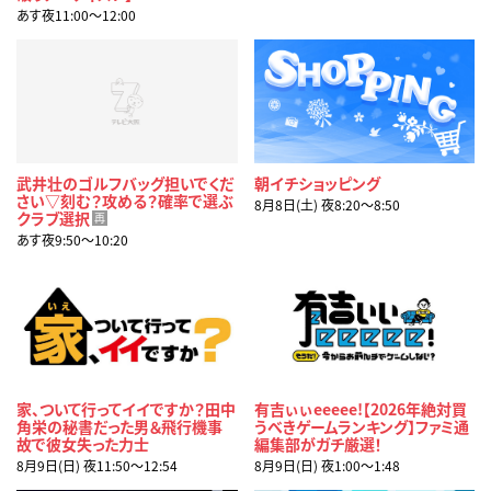
あす夜11:00〜12:00
武井壮のゴルフバッグ担いでくだ
朝イチショッピング
さい▽刻む？攻める？確率で選ぶ
8月8日(土) 夜8:20〜8:50
クラブ選択
再
あす夜9:50〜10:20
家、ついて行ってイイですか？田中
有吉ぃぃeeeee!【2026年絶対買
角栄の秘書だった男＆飛行機事
うべきゲームランキング】ファミ通
故で彼女失った力士
編集部がガチ厳選！
8月9日(日) 夜11:50〜12:54
8月9日(日) 夜1:00〜1:48