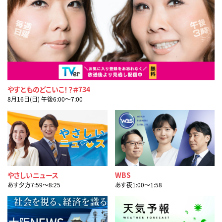
やすとものどこいこ！？＃734
8月16日(日) 午後6:00〜7:00
やさしいニュース
WBS
あす夕方7:59〜8:25
あす夜1:00〜1:58