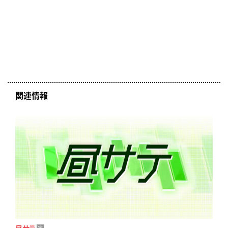
関連情報
昼サテ
字