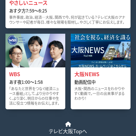
やさしいニュース
あす夕方7:59〜8:25
事件事故、政治、経済…大阪、関西で今、何が起きている？テレビ大阪のアナ
ウンサーや記者が毎日、様々な現場を取材し、やさしく丁寧にお伝えします。
WBS
大阪NEWS
あす夜1:00〜1:58
動画配信中
「あなたと世界をつなぐ経済ニュ
大阪・関西のニュースをわかりや
ース番組」として、より分かりやす
すく動画で。一日の出来事がまる
く、より深く、明日からの仕事や生
わかり！
活に役立つ情報をお伝えします。
テレビ大阪Topへ