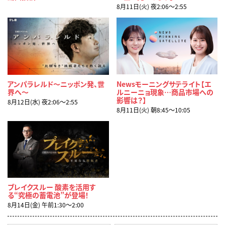
8月11日(火) 夜2:06〜2:55
アンパラレルド～ニッポン発、世
Newsモーニングサテライト【エ
界へ～
ルニーニョ現象…商品市場への
影響は？】
8月12日(水) 夜2:06〜2:55
8月11日(火) 朝8:45〜10:05
ブレイクスルー 酸素を活用す
る“究極の蓄電池”が登場！
8月14日(金) 午前1:30〜2:00