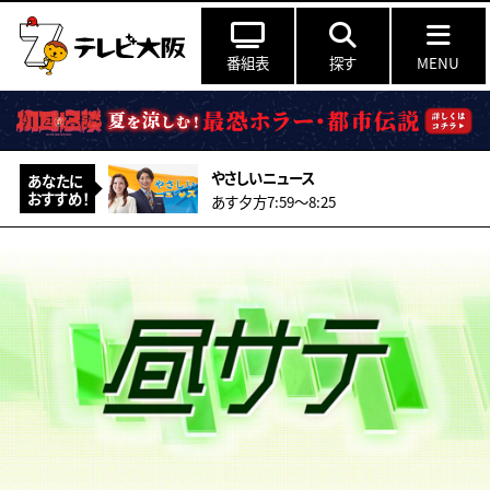
番組表
探す
MENU
やさしいニュース
あなたに
おすすめ！
あす夕方7:59〜8:25