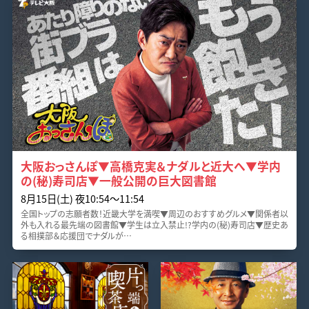
大阪おっさんぽ▼高橋克実＆ナダルと近大へ▼学内
の(秘)寿司店▼一般公開の巨大図書館
8月15日(土) 夜10:54〜11:54
全国トップの志願者数！近畿大学を満喫▼周辺のおすすめグルメ▼関係者以
外も入れる最先端の図書館▼学生は立入禁止!?学内の(秘)寿司店▼歴史あ
る相撲部＆応援団でナダルが…