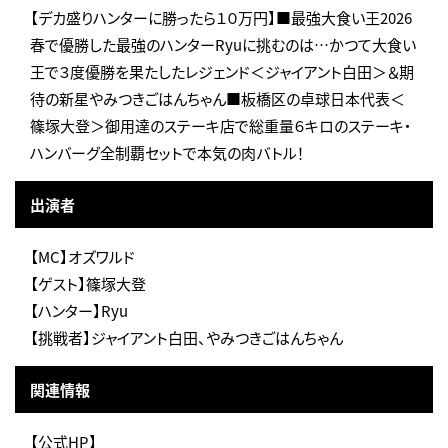
【デカ盛りハンターに勝ったら１０万円】■最強大食い王2026
春で優勝した最強のハンターRyuに挑むのは…かつて大食い
王で３度優勝を果たしたレジェンド＜ジャイアント白田＞＆期
待の新星やみつきごはんちゃん■板橋区の卓球日本代表＜
篠塚大登＞御用達のステーキ店で総重量６キロのステーキ・
ハンバーグ全制覇セットで本気の肉バトル！
出演者
【MC】オズワルド
【ゲスト】篠塚大登
【ハンター】Ryu
【挑戦者】ジャイアント白田、やみつきごはんちゃん
関連情報
【公式HP】