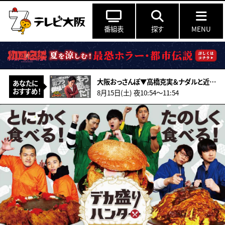
番組表
探す
MENU
大阪おっさんぽ▼高橋克実＆ナダルと近大へ▼学内の(秘)寿司店▼一般公開の巨大図書館
あなたに
おすすめ！
8月15日(土) 夜10:54〜11:54