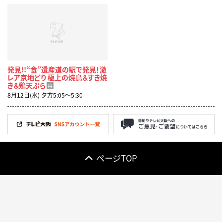
発見!!“食”遺産道の駅で発見！激
レア京地どり 極上の焼鳥＆すき焼
き＆鶏天ぷら
再
8月12日(水) 夕方5:05〜5:30
ページTOP