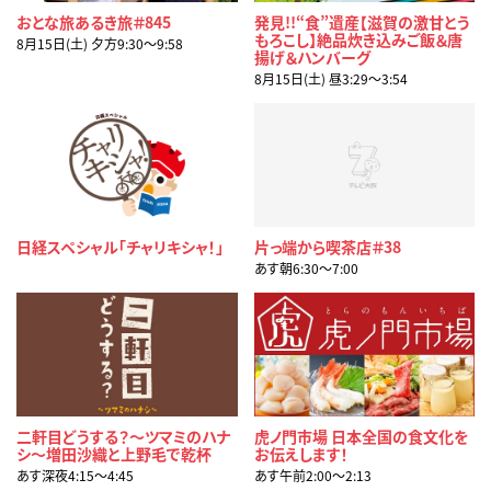
おとな旅あるき旅＃845
発見!!“食”遺産【滋賀の激甘とう
もろこし】絶品炊き込みご飯＆唐
8月15日(土) 夕方9:30〜9:58
揚げ＆ハンバーグ
8月15日(土) 昼3:29〜3:54
日経スペシャル「チャリキシャ！」
片っ端から喫茶店＃38
あす朝6:30〜7:00
二軒目どうする？～ツマミのハナ
虎ノ門市場 日本全国の食文化を
シ～増田沙織と上野毛で乾杯
お伝えします！
あす深夜4:15〜4:45
あす午前2:00〜2:13