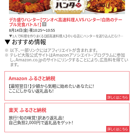
デカ盛りハンター【ワンオペ高速料理人VSハンター!白熱のテー
ブル完食バトル！】
字
8月14日(金) 夜10:25〜10:55
▼1人で料理を作りまくる【超高速料理人】のいる店にハンターを送り込んだら!?▼激うま中華料理店で白熱の【60分テーブル完食バトル】!▼MC三四郎大興奮の勝負の行方は!?
おすすめ情報
以下、一部リンクにはアフィリエイトが含まれます。
テレビ大阪公式サイトはAmazonアソシエイト・プログラムに参加
し、Amazon.co.jpのサイトにリンクすることにより、広告料を得てい
ます。
Amazon ふるさと納税
【最短翌日！】少額から気軽に始めたいあなたに！
ここにしかない返礼品も！
詳しくはこちら
楽天 ふるさと納税
旅行！旬の味覚！訳あり返礼品！
自己負担2,000円で返礼品をゲット！
詳しくはこちら