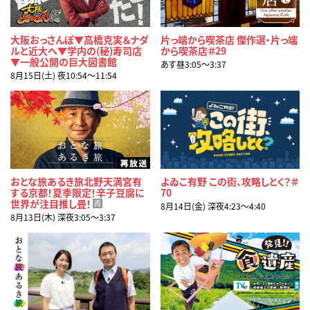
大阪おっさんぽ▼高橋克実＆ナダ
片っ端から喫茶店 傑作選・片っ端
ルと近大へ▼学内の(秘)寿司店
から喫茶店＃29
▼一般公開の巨大図書館
あす昼3:05〜3:37
8月15日(土) 夜10:54〜11:54
おとな旅あるき旅北野天満宮有
よゐこ有野 この街、攻略しとく？＃
する京都！夏季限定！辛子豆腐に
70
世界が注目推し畳！
再
8月14日(金) 深夜4:23〜4:40
8月13日(木) 深夜3:05〜3:37