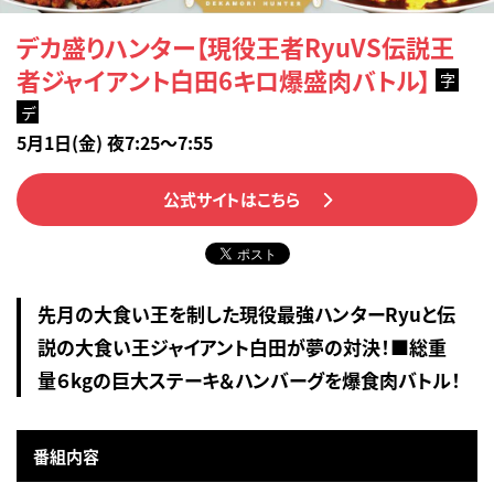
デカ盛りハンター【現役王者RyuVS伝説王
者ジャイアント白田6キロ爆盛肉バトル】
字
デ
5月1日(金) 夜7:25～7:55
公式サイトはこちら
先月の大食い王を制した現役最強ハンターRyuと伝
説の大食い王ジャイアント白田が夢の対決！■総重
量６kgの巨大ステーキ＆ハンバーグを爆食肉バトル！
番組内容