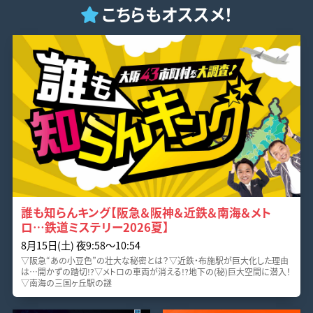
こちらもオススメ！
誰も知らんキング【阪急＆阪神＆近鉄＆南海＆メト
ロ…鉄道ミステリー2026夏】
8月15日(土) 夜9:58〜10:54
▽阪急“あの小豆色”の壮大な秘密とは？▽近鉄・布施駅が巨大化した理由
は…開かずの踏切!?▽メトロの車両が消える!?地下の(秘)巨大空間に潜入！
▽南海の三国ヶ丘駅の謎