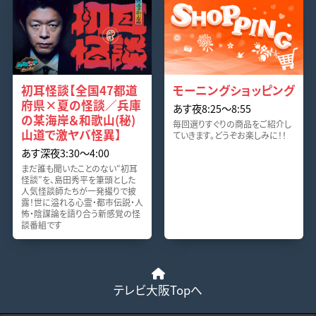
初耳怪談【全国47都道
モーニングショッピング
府県×夏の怪談／兵庫
あす夜8:25〜8:55
の某海岸＆和歌山(秘)
毎回選りすぐりの商品をご紹介し
山道で激ヤバ怪異】
ていきます。どうぞお楽しみに！！
あす深夜3:30〜4:00
まだ誰も聞いたことのない“初耳
怪談”を、島田秀平を筆頭とした
人気怪談師たちが一発撮りで披
露！世に溢れる心霊・都市伝説・人
怖・陰謀論を語り合う新感覚の怪
談番組です
テレビ大阪Topへ