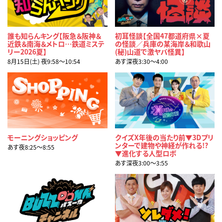
誰も知らんキング【阪急＆阪神＆
初耳怪談【全国47都道府県×夏
近鉄＆南海＆メトロ…鉄道ミステ
の怪談／兵庫の某海岸＆和歌山
リー2026夏】
(秘)山道で激ヤバ怪異】
8月15日(土) 夜9:58〜10:54
あす深夜3:30〜4:00
モーニングショッピング
クイズX年後の当たり前▼3Dプリ
ンターで建物や神経が作れる!?
あす夜8:25〜8:55
▼進化する人型ロボ
あす深夜3:00〜3:55