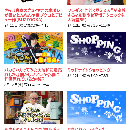
さらば青春の光SP▼この本ダレ
ソレダメ！【“若く見える人”が実践
が書いとんねん▼東ブクロとデビ
するマル秘やせ習慣テクニックを
ュー作【BUZZOOKA】
大調査SP】
8月11日(火) 深夜3:30〜4:15
8月12日(水) 夜9:25〜11:40
バカりハカってみた★昭和に爆売
ミッドナイトショッピング
れした超懐かしいアレが令和に
8月12日(水) 夜7:05〜7:35
何個売れているか検証
8月12日(水) 夜11:40〜12:54
所さんのそこんトコロ【中身ギッ
とれとれショッピング