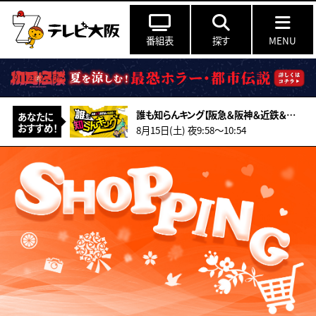
番組表
探す
MENU
誰も知らんキング【阪急＆阪神＆近鉄＆南海＆メトロ…鉄道ミステリー2026夏】
あなたに
おすすめ！
8月15日(土) 夜9:58〜10:54