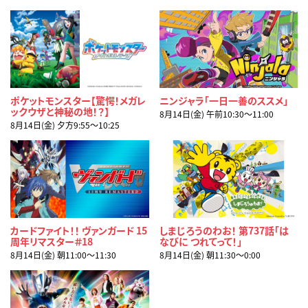
ポケットモンスター【驚愕！メガレ
ニンジャラ「一日一善のススメ」
ックウザと神秘の地！？】
8月14日(金) 午前10:30〜11:00
8月14日(金) 夕方9:55〜10:25
カードファイト！！ ヴァンガード 15
しまじろうのわお！ 第737話「は
周年リマスター＃18
なびに つれてって！」
8月14日(金) 朝11:00〜11:30
8月14日(金) 朝11:30〜0:00