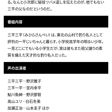
る。なんと小次郎に秘技ツバメ返しを伝えたのが、他でもない
三平の父なのだというのだ。
番組内容
三平三平（みひらさんぺい）は、東北の山村で釣り名人として
評判の一平じいちゃんと暮らす、小学校高学年の明るい少年。
一見どこにでもいる小学生だが、実は彼もまた祖父譲りの素
質を備えた天才的な釣り名人だった。
声の出演者
三平三平…野沢雅子
三平一平…宮内幸平
鮎川魚紳…野沢那智
高山ユリ…白石冬美
加瀬正治…山本圭子 ほか