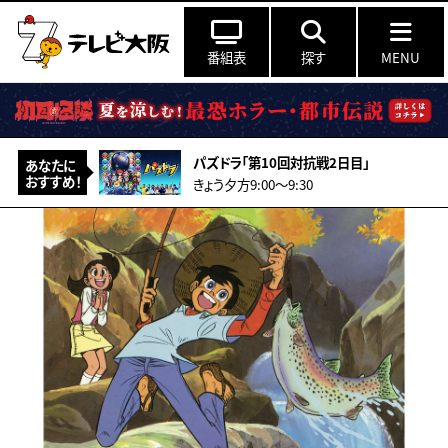
番組表
探す
MENU
パズドラ「第10回対抗戦2日目」
あなたに
おすすめ！
きょう夕方9:00〜9:30