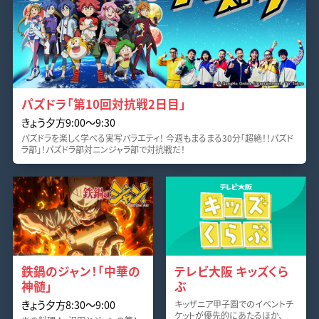
パズドラ「第10回対抗戦2日目」
きょう夕方9:00〜9:30
パズドラを楽しく学べる実写バラエティ！ 今週もまるまる30分「超絶！！パズド
ラ部」！パズドラ部対ニンジャラ部で対抗戦だ！
鉄鍋のジャン！「中華の
テレビ大阪 キッズくら
神髄」
ぶ
きょう夕方8:30〜9:00
キッザニア甲子園でのイベントチ
ケットが優先的にあたるほか、