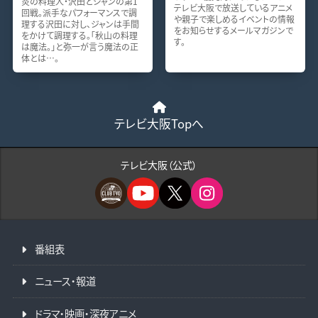
炎の料理人・沢田とジャンの第1
テレビ大阪で放送しているアニメ
回戦。派手なパフォーマンスで調
や親子で楽しめるイベントの情報
理する沢田に対し、ジャンは手間
をお知らせするメールマガジンで
をかけて調理する。「秋山の料理
す。
は魔法。」と弥一が言う魔法の正
体とは…。
テレビ大阪Topへ
テレビ大阪（公式）
番組表
ニュース・報道
ドラマ・映画・深夜アニメ