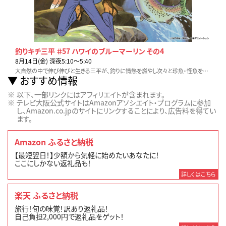
釣りキチ三平 ＃57 ハワイのブルーマーリン その4
8月14日(金) 深夜5:10〜5:40
大自然の中で伸び伸びと生きる三平が、釣りに情熱を燃やし次々と珍魚・怪魚を釣り上げていく姿を描く。
おすすめ情報
以下、一部リンクにはアフィリエイトが含まれます。
テレビ大阪公式サイトはAmazonアソシエイト・プログラムに参加
し、Amazon.co.jpのサイトにリンクすることにより、広告料を得てい
ます。
Amazon ふるさと納税
【最短翌日！】少額から気軽に始めたいあなたに！
ここにしかない返礼品も！
詳しくはこちら
楽天 ふるさと納税
旅行！旬の味覚！訳あり返礼品！
自己負担2,000円で返礼品をゲット！