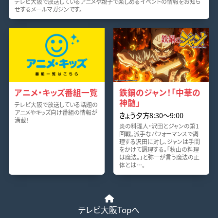
テレビ大阪で放送しているアニメや親子で楽しめるイベントの情報をお知ら
せするメールマガジンです。
アニメ・キッズ番組一覧
鉄鍋のジャン！「中華の
神髄」
テレビ大阪で放送している話題の
アニメやキッズ向け番組の情報が
きょう夕方8:30〜9:00
満載！
炎の料理人・沢田とジャンの第1
回戦。派手なパフォーマンスで調
理する沢田に対し、ジャンは手間
をかけて調理する。「秋山の料理
は魔法。」と弥一が言う魔法の正
体とは…。
テレビ大阪Topへ