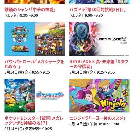
鉄鍋のジャン！「中華の神髄」
パズドラ「第10回対抗戦2日目」
きょう夕方8:30〜9:00
きょう夕方9:00〜9:30
パウ・パトロール「メカシャークを
BEYBLADE X 真・未来編 「Xタワ
とめろ！」
ーの守護者」
8月14日(金) 夕方8:55〜9:25
8月14日(金) 夕方9:25〜9:55
ポケットモンスター【驚愕！メガレ
ニンジャラ「一日一善のススメ」
ックウザと神秘の地！？】
8月14日(金) 午前10:30〜11:00
8月14日(金) 夕方9:55〜10:25