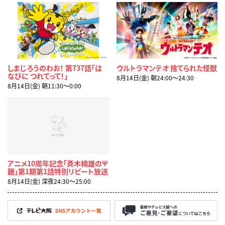
しまじろうのわお！ 第737話「は
ウルトラマンテオ 捨てられた怪獣
なびに つれてって！」
8月14日(金) 朝24:00〜24:30
8月14日(金) 朝11:30〜0:00
アニメ10周年記念「斉木楠雄のΨ
難」第1期第1話特別リピート放送
8月14日(金) 深夜24:30〜25:00