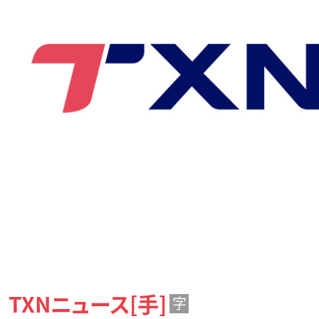
TXNニュース[手]
字