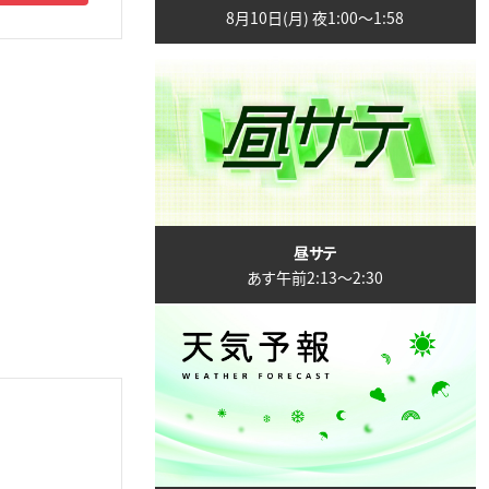
8月10日(月) 夜1:00〜1:58
昼サテ
あす午前2:13〜2:30