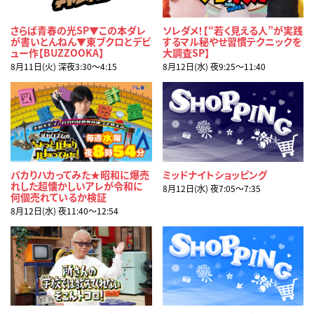
さらば青春の光SP▼この本ダレ
ソレダメ！【“若く見える人”が実践
が書いとんねん▼東ブクロとデビ
するマル秘やせ習慣テクニックを
ュー作【BUZZOOKA】
大調査SP】
8月11日(火) 深夜3:30〜4:15
8月12日(水) 夜9:25〜11:40
バカりハカってみた★昭和に爆売
ミッドナイトショッピング
れした超懐かしいアレが令和に
8月12日(水) 夜7:05〜7:35
何個売れているか検証
8月12日(水) 夜11:40〜12:54