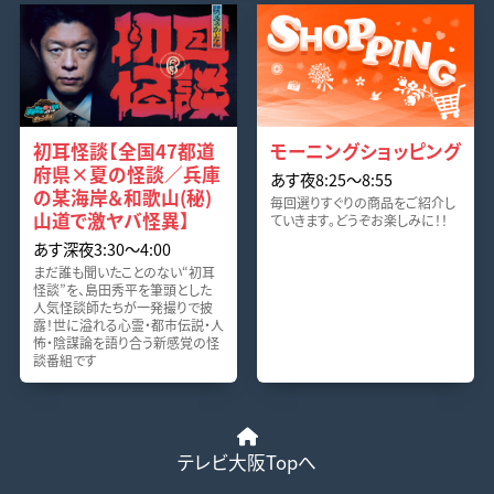
初耳怪談【全国47都道
モーニングショッピング
府県×夏の怪談／兵庫
あす夜8:25〜8:55
の某海岸＆和歌山(秘)
毎回選りすぐりの商品をご紹介し
山道で激ヤバ怪異】
ていきます。どうぞお楽しみに！！
あす深夜3:30〜4:00
まだ誰も聞いたことのない“初耳
怪談”を、島田秀平を筆頭とした
人気怪談師たちが一発撮りで披
露！世に溢れる心霊・都市伝説・人
怖・陰謀論を語り合う新感覚の怪
談番組です
テレビ大阪Topへ