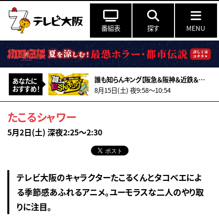
番組表
探す
MENU
誰も知らんキング【阪急＆阪神＆近鉄＆南海＆メトロ…鉄道ミステリー2026夏】
あなたに
おすすめ！
8月15日(土) 夜9:58〜10:54
たこるシャワー
5月2日(土) 深夜2:25～2:30
テレビ大阪のキャラクターたこるくんとタコベエによ
る季節感あふれるアニメ。ユーモラスな二人のやり取
りに注目。