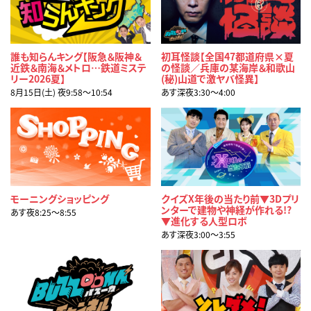
誰も知らんキング【阪急＆阪神＆
初耳怪談【全国47都道府県×夏
近鉄＆南海＆メトロ…鉄道ミステ
の怪談／兵庫の某海岸＆和歌山
リー2026夏】
(秘)山道で激ヤバ怪異】
8月15日(土) 夜9:58〜10:54
あす深夜3:30〜4:00
モーニングショッピング
クイズX年後の当たり前▼3Dプリ
ンターで建物や神経が作れる!?
あす夜8:25〜8:55
▼進化する人型ロボ
あす深夜3:00〜3:55