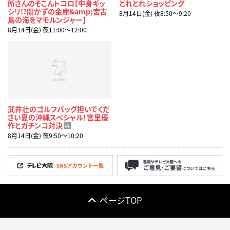
所さんのそこんトコロ【中身ギッ
とれとれショッピング
シリ!?開かずの金庫&amp;宮古
8月14日(金) 夜8:50〜9:20
島の海をマモルンジャー】
8月14日(金) 夜11:00〜12:00
武井壮のゴルフバッグ担いでくだ
さい夏の沖縄スペシャル！宮里優
作とガチンコ対決
再
8月14日(金) 夜9:50〜10:20
ページTOP