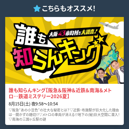
こちらもオススメ！
誰も知らんキング【阪急＆阪神＆近鉄＆南海＆メト
ロ…鉄道ミステリー2026夏】
8月15日(土) 夜9:58〜10:54
▽阪急“あの小豆色”の壮大な秘密とは？▽近鉄・布施駅が巨大化した理由
は…開かずの踏切!?▽メトロの車両が消える!?地下の(秘)巨大空間に潜入！
▽南海の三国ヶ丘駅の謎