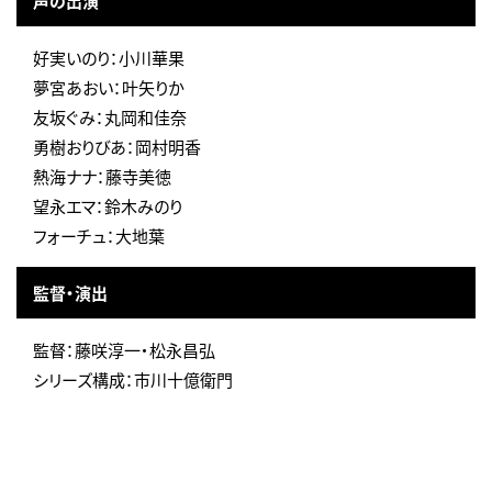
声の出演
好実いのり：小川華果
夢宮あおい：叶矢りか
友坂ぐみ：丸岡和佳奈
勇樹おりびあ：岡村明香
熱海ナナ：藤寺美徳
望永エマ：鈴木みのり
フォーチュ：大地葉
監督・演出
監督：藤咲淳一・松永昌弘
シリーズ構成：市川十億衛門