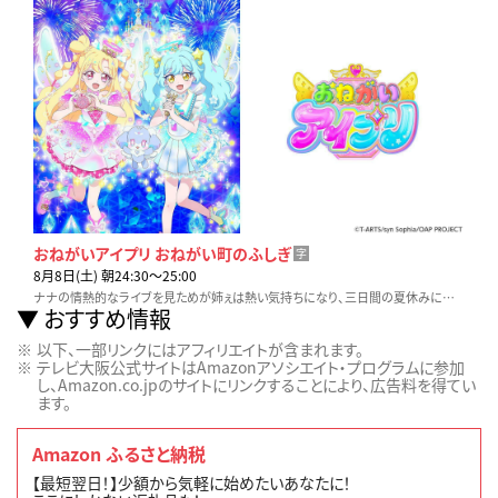
おねがいアイプリ おねがい町のふしぎ
字
8月8日(土) 朝24:30〜25:00
ナナの情熱的なライブを見ためが姉ぇは熱い気持ちになり、三日間の夏休みに突入。その間、店長代理を任されたナナの執事の氷山。いのりたちもお店のお手伝いをすることに。
おすすめ情報
以下、一部リンクにはアフィリエイトが含まれます。
テレビ大阪公式サイトはAmazonアソシエイト・プログラムに参加
し、Amazon.co.jpのサイトにリンクすることにより、広告料を得てい
ます。
Amazon ふるさと納税
【最短翌日！】少額から気軽に始めたいあなたに！