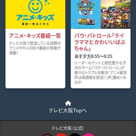
アニメ・キッズ番組一覧
パウ・パトロール「ライ
ラママと かわいいばぶ
テレビ大阪で放送している話題の
ちゃん」
アニメやキッズ向け番組の情報が
満載！
あす夕方8:55〜9:25
リーダーのケントと個性豊かな子
犬のチーム「パウ・パトロール」が
様々なトラブルを解決！アニメ副音
声は英語版を放送!! [声]潘めぐみ
ほか
テレビ大阪Topへ
テレビ大阪（公式）