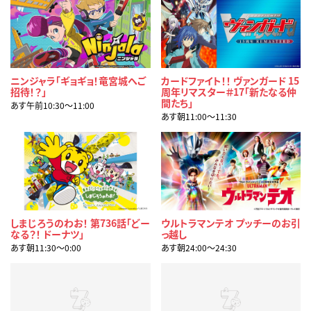
ニンジャラ「ギョギョ！竜宮城へご
カードファイト！！ ヴァンガード 15
招待！？」
周年リマスター＃17「新たなる仲
間たち」
あす午前10:30〜11:00
あす朝11:00〜11:30
しまじろうのわお！ 第736話「どー
ウルトラマンテオ プッチーのお引
なる？！ ドーナツ」
っ越し
あす朝11:30〜0:00
あす朝24:00〜24:30