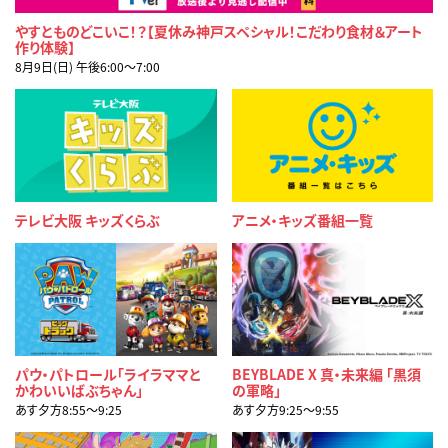
やすとものどこいこ！？【夏休み神戸スペシャル！こだわり食材＆アート
作り体験】
8月9日(日) 午後6:00〜7:00
テレビ大阪 キッズくらぶ
アニメ・キッズ番組一覧
パウ・パトロール「ライラママと
BEYBLADE X 真・未来編 「黒須
かわいいばぶちゃん」
の軍略」
あす夕方8:55〜9:25
あす夕方9:25〜9:55