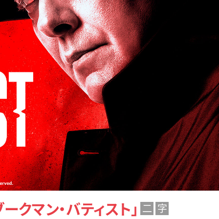
ブークマン・バティスト」
二
字