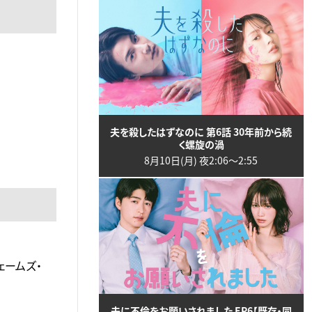
夫を殺したはずなのに 第6話 30年前から続
く螺旋の渦
8月10日(月) 夜2:06〜2:55
ェームズ・
夫に不倫をお願いされました EP6【既存・同