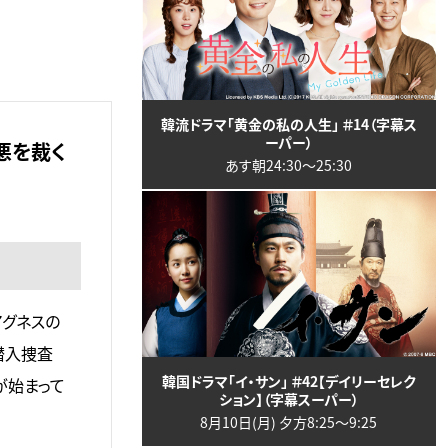
韓流ドラマ「黄金の私の人生」 ＃14（字幕ス
ーパー）
悪を裁く
あす朝24:30〜25:30
アグネスの
潜入捜査
韓国ドラマ「イ・サン」 ＃42【デイリーセレク
が始まって
ション】（字幕スーパー）
8月10日(月) 夕方8:25〜9:25