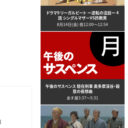
ドラマ9 リーガルビート ー逆転の法廷ー 4
話 シングルマザーVS詐欺男
8月14日(金) 夜12:00〜12:54
午後のサスペンス 駐在刑事 奥多摩渓谷・殺
意の夜想曲
あす昼3:37〜5:31
字