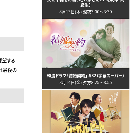
級生】
8月13日(木) 深夜3:00〜3:30
要望する
は最後の
韓流ドラマ「結婚契約」 ＃32（字幕スーパー）
8月14日(金) 夕方8:25〜8:55