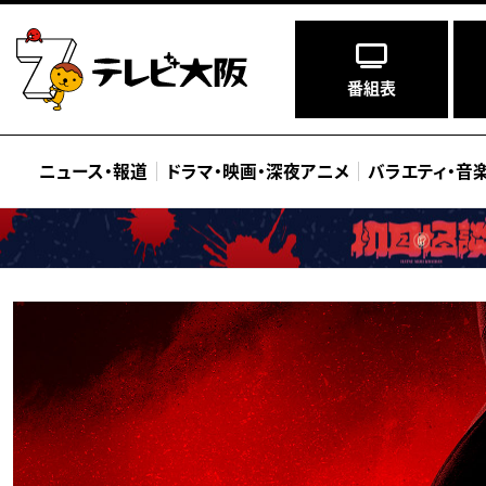
番組表
ニュース
・
報道
ドラマ
・
映画
・
深夜アニメ
バラエティ
・
音