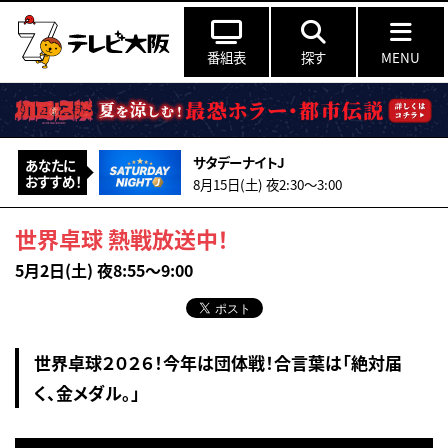
番組表
探す
MENU
サタデーナイトJ
あなたに
おすすめ！
8月15日(土) 夜2:30〜3:00
世界卓球 熱戦放送中！
5月2日(土) 夜8:55～9:00
世界卓球２０２６！今年は団体戦！合言葉は「絶対届
く、金メダル。」