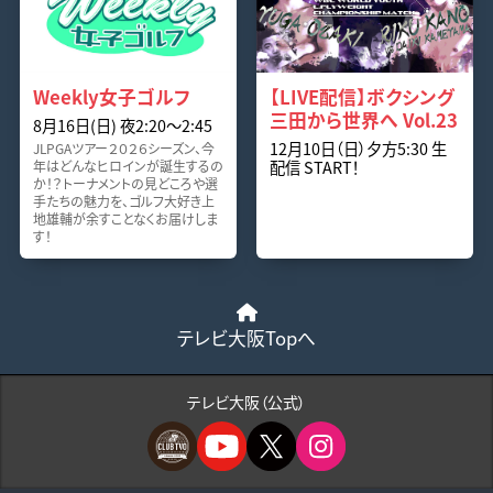
Weekly女子ゴルフ
【LIVE配信】ボクシング
三田から世界へ Vol.23
8月16日(日) 夜2:20〜2:45
12月10日（日）夕方5:30 生
JLPGAツアー２０２６シーズン、今
配信 START！
年はどんなヒロインが誕生するの
か！？トーナメントの見どころや選
手たちの魅力を、ゴルフ大好き上
地雄輔が余すことなくお届けしま
す！
テレビ大阪Topへ
テレビ大阪（公式）