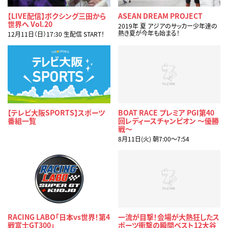
【LIVE配信】ボクシング三田から
ASEAN DREAM PROJECT
世界へ Vol.20
2019年 夏 アジアのサッカー少年達の
熱き夏が今年も始まる！
12月11日（日）17:30 生配信 START！
【テレビ大阪SPORTS】スポーツ
BOAT RACE プレミア PGI第40
番組一覧
回レディースチャンピオン ～優勝
戦～
8月11日(火) 朝7:00〜7:54
RACING LABO「日本vs世界！第4
一流が目撃！会場が大熱狂したス
戦富士GT300」
ポーツ衝撃の瞬間ベスト12大谷