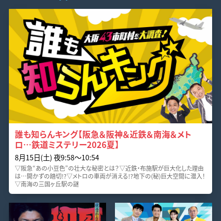
誰も知らんキング【阪急＆阪神＆近鉄＆南海＆メト
ロ…鉄道ミステリー2026夏】
8月15日(土) 夜9:58〜10:54
▽阪急“あの小豆色”の壮大な秘密とは？▽近鉄・布施駅が巨大化した理由
は…開かずの踏切!?▽メトロの車両が消える!?地下の(秘)巨大空間に潜入！
▽南海の三国ヶ丘駅の謎