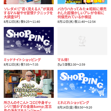
ソレダメ！【“若く見える人”が実践
バカりハカってみた★昭和に爆売
するマル秘やせ習慣テクニックを
れした超懐かしいアレが令和に
大調査SP】
何個売れているか検証
8月12日(水) 夜9:25〜11:40
8月12日(水) 夜11:40〜12:54
ミッドナイトショッピング
マル得！
8月12日(水) 夜7:05〜7:35
きょう深夜2:30〜2:59
所さんのそこんトコロ【中身ギッ
とれとれショッピング
シリ!?開かずの金庫&amp;宮古
8月14日(金) 夜8:50〜9:20
島の海をマモルンジャー】