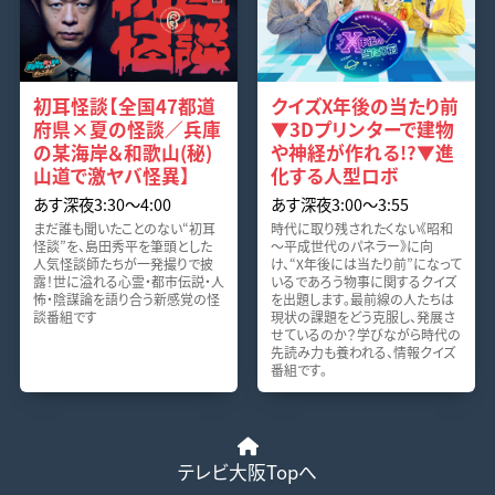
初耳怪談【全国47都道
クイズX年後の当たり前
府県×夏の怪談／兵庫
▼3Dプリンターで建物
の某海岸＆和歌山(秘)
や神経が作れる!?▼進
山道で激ヤバ怪異】
化する人型ロボ
あす深夜3:30〜4:00
あす深夜3:00〜3:55
まだ誰も聞いたことのない“初耳
時代に取り残されたくない《昭和
怪談”を、島田秀平を筆頭とした
～平成世代のパネラー》に向
人気怪談師たちが一発撮りで披
け、“X年後には当たり前”になって
露！世に溢れる心霊・都市伝説・人
いるであろう物事に関するクイズ
怖・陰謀論を語り合う新感覚の怪
を出題します。最前線の人たちは
談番組です
現状の課題をどう克服し、発展さ
せているのか？学びながら時代の
先読み力も養われる、情報クイズ
番組です。
テレビ大阪Topへ