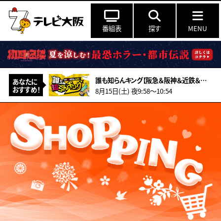
番組表
探す
MENU
誰も知らんキング【阪急＆阪神＆近鉄＆南海＆メトロ…鉄道ミステリー2026夏】
あなたに
おすすめ！
8月15日(土) 夜9:58〜10:54