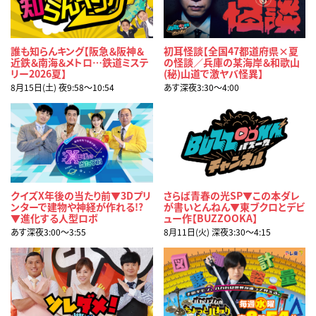
誰も知らんキング【阪急＆阪神＆
初耳怪談【全国47都道府県×夏
近鉄＆南海＆メトロ…鉄道ミステ
の怪談／兵庫の某海岸＆和歌山
リー2026夏】
(秘)山道で激ヤバ怪異】
8月15日(土) 夜9:58〜10:54
あす深夜3:30〜4:00
クイズX年後の当たり前▼3Dプリ
さらば青春の光SP▼この本ダレ
ンターで建物や神経が作れる!?
が書いとんねん▼東ブクロとデビ
▼進化する人型ロボ
ュー作【BUZZOOKA】
あす深夜3:00〜3:55
8月11日(火) 深夜3:30〜4:15