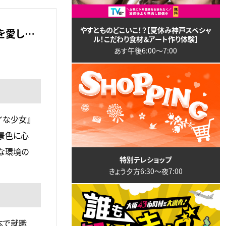
やすとものどこいこ！？【夏休み神戸スペシャ
を愛し…
ル！こだわり食材＆アート作り体験】
あす午後6:00〜7:00
イな少女』
景色に心
な環境の
特別テレショップ
きょう夕方6:30〜夜7:00
本で就職