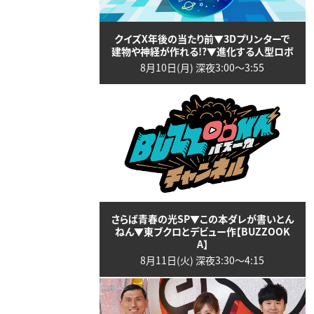
クイズX年後の当たり前▼3Dプリンターで
建物や神経が作れる!?▼進化する人型ロボ
8月10日(月) 深夜3:00〜3:55
さらば青春の光SP▼この本ダレが書いとん
ねん▼東ブクロとデビュー作【BUZZOOK
A】
8月11日(火) 深夜3:30〜4:15