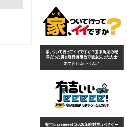
家、ついて行ってイイですか？田中角栄の秘
書だった男＆飛行機事故で彼女失った力士
あす夜11:50〜12:54
有吉ぃぃeeeee!【2026年絶対買うべきゲー