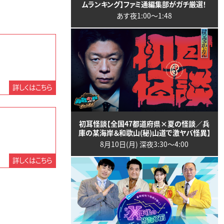
ムランキング】ファミ通編集部がガチ厳選！
あす夜1:00〜1:48
詳しくはこちら
初耳怪談【全国47都道府県×夏の怪談／兵
庫の某海岸＆和歌山(秘)山道で激ヤバ怪異】
8月10日(月) 深夜3:30〜4:00
詳しくはこちら