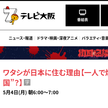
番組表
ニュース
・
報道
ドラマ
・
映画
・
深夜アニメ
バラエティ
・
音
ワタシが日本に住む理由【一人で
国”？】
字
5月4日(月) 朝6:00～7:00