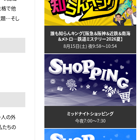
性格で他
放題…そし
誰も知らんキング【阪急＆阪神＆近鉄＆南海
＆メトロ…鉄道ミステリー2026夏】
8月15日(土) 夜9:58〜10:54
ミッドナイトショッピング
一人の外
今夜7:00〜7:30
私たちの