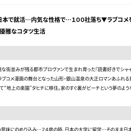
日本で就活…内気な性格で…１００社落ち▼ラブコメ
？優雅なコタツ生活
洒な街並みが残る都市プロヴァンで生まれ育った『読書好きでシャ
ラブコメ漫画の舞台となった山形・銀山温泉の大正ロマンあふれる
て“地上の楽園”タヒチに移住。家のすぐ裏がビーチという夢のよう
意味にのめり込み…２４歳の時、日本の大学に留学…そのまま日